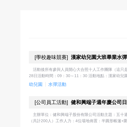
[
學校趣味競賽
]
漢家幼兒園大班畢業水彈
活動後所有參與人員開心大合照十人工作團隊（這只是
28日活動時間：09：30～11：30 活動地點：漢家幼
幼兒園
水彈活動
[
公司員工活動
]
健和興端子週年慶公司日
主辦單位：健和興端子股份有限公司活動主題：五十週
（共計200人）工作人力：4位場地佈置：半圓形帳篷+圍