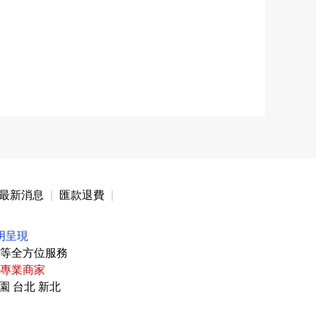
最新消息
|
匯款退費
|
明呈現
等全方位服務
專業商家
園 台北 新北