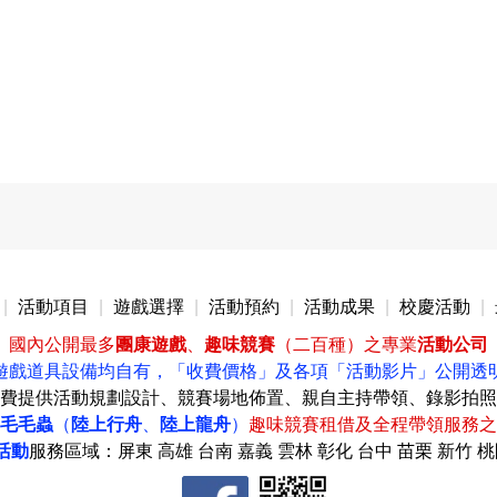
|
活動項目
|
遊戲選擇
|
活動預約
|
活動成果
|
校慶活動
|
國內公開最多
團康遊戲
、
趣味競賽
（二百種）之專業
活動公司
遊戲道具設備均自有，
「收費價格」
及各項
「活動影片」公開透
費提供活動規劃設計、競賽場地佈置、親自主持帶領、錄影拍照
毛毛蟲
（
陸上行舟
、
陸上龍舟
）
趣味競賽租借及全程帶領服務之
活動
服務區域：屏東 高雄 台南 嘉義 雲林 彰化 台中 苗栗 新竹 桃