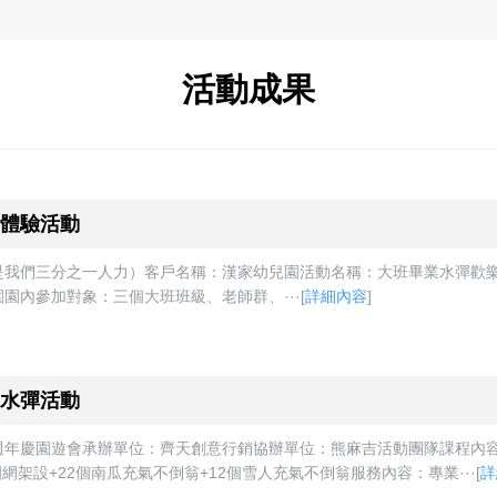
活動成果
體驗活動
我們三分之一人力）客戶名稱：漢家幼兒園活動名稱：大班畢業水彈歡樂體
兒園園內參加對象：三個大班班級、老師群、···
[
詳細內容
]
水彈活動
年慶園遊會承辦單位：齊天創意行銷協辦單位：熊麻吉活動團隊課程內容
網架設+22個南瓜充氣不倒翁+12個雪人充氣不倒翁服務內容：專業···
[
詳