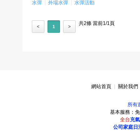
水彈
外場水彈
水彈活動
共2條 當前1/1頁
<
1
>
網站首頁
|
關於我們
所有
基本服務：免
全台
充氣
公司家庭日