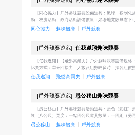
[
戶外競賽遊戲
]
同心協力趣味競賽
【同心協力】戶外趣味競賽設備道具：氣球、客制化
動、校慶活動、政府活動設備數量：如場地寬敞無慮下可
同心協力
趣味競賽
戶外競賽
[
戶外競賽遊戲
]
任我遨翔趣味競賽
【任我遨翔】【飛盤高爾夫】戶外趣味競賽設備規格：高
比賽方式：◎來回接力：人數及組數較多時，採各組依照
任我遨翔
飛盤高爾夫
戶外競賽
[
戶外競賽遊戲
]
愚公移山趣味競賽
【愚公移山】戶外趣味競賽活動道具：藍色（彩虹）
虹（八公尺）寬度：一點四公尺道具數量：十四組（另再增
愚公移山
趣味競賽
戶外競賽