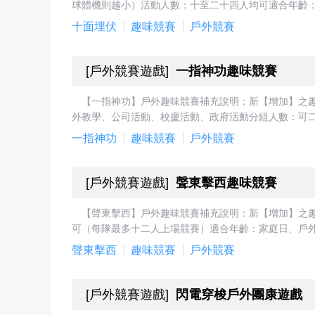
球體機則越小）活動人數：十至二十四人均可適合年齡：
十面埋伏
趣味競賽
戶外競賽
[
戶外競賽遊戲
]
一指神功趣味競賽
【一指神功】戶外趣味競賽補充說明：新【增加】之
外教學、公司活動、校慶活動、政府活動分組人數：可二
一指神功
趣味競賽
戶外競賽
[
戶外競賽遊戲
]
聲東擊西趣味競賽
【聲東擊西】戶外趣味競賽補充說明：新【增加】之
可（每隊最多十二人上場競賽）適合年齡：家庭日、戶外
聲東擊西
趣味競賽
戶外競賽
[
戶外競賽遊戲
]
閃電穿梭戶外團康遊戲