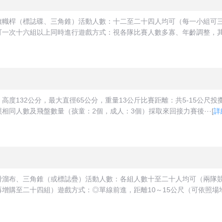
旗幟桿（標誌碟、三角錐）活動人數：十二至二十四人均可（每一小組可
一次十六組以上同時進行遊戲方式：視各隊比賽人數多寡、年齡調整，其比
度132公分，最大直徑65公分，重量13公斤比賽距離：共5-15公尺
相同人數及飛盤數量（孩童：2個，成人：3個）採取來回接力賽後···
[
詳
滑溜布、三角錐（或標誌疊）活動人數：各組人數十至二十人均可（兩隊
購至二十四組）遊戲方式：◎單線前進，距離10～15公尺（可依照場地大