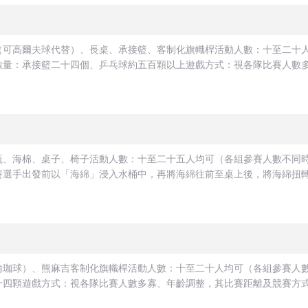
（可高爾夫球代替）、長桌、承接籃、客制化旗幟桿活動人數：十至二十
量：承接籃二十四個、乒乓球約五百顆以上遊戲方式：視各隊比賽人數多寡
瓶、海棉、桌子、椅子活動人數：十至二十五人均可（各組參賽人數不同
選手出發前以「海綿」浸入水桶中，再將海綿往前至桌上後，將海綿扭轉使
瑜珈球）、熊麻吉客制化旗幟桿活動人數：十至二十人均可（各組參賽人
四顆遊戲方式：視各隊比賽人數多寡、年齡調整，其比賽距離及競賽方式，