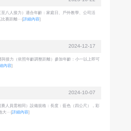
三至八人接力）適合年齡：家庭日、戶外教學、公司活
賽距離···
[
詳細內容
]
2024-12-17
投擲與接力（依照年齡調整距離）參加年齡：小一以上即可
細內容
]
2024-10-07
競賽人員需相同）設備規格：長度：藍色（四公尺），彩
···
[
詳細內容
]