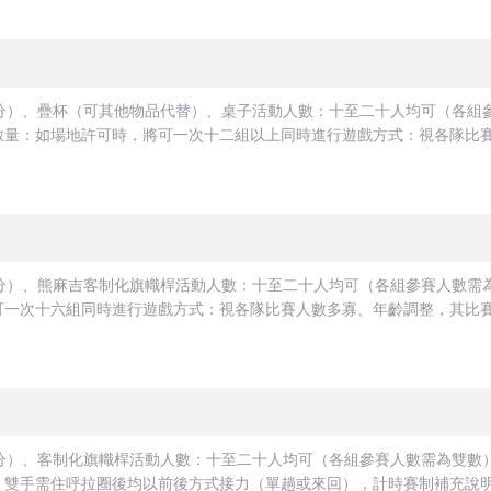
公分）、疊杯（可其他物品代替）、桌子活動人數：十至二十人均可（各組
量：如場地許可時，將可一次十二組以上同時進行遊戲方式：視各隊比賽人
公分）、熊麻吉客制化旗幟桿活動人數：十至二十人均可（各組參賽人數需
一次十六組同時進行遊戲方式：視各隊比賽人數多寡、年齡調整，其比賽距
公分）、客制化旗幟桿活動人數：十至二十人均可（各組參賽人數需為雙數
雙手需住呼拉圈後均以前後方式接力（單趟或來回），計時賽制補充說明：