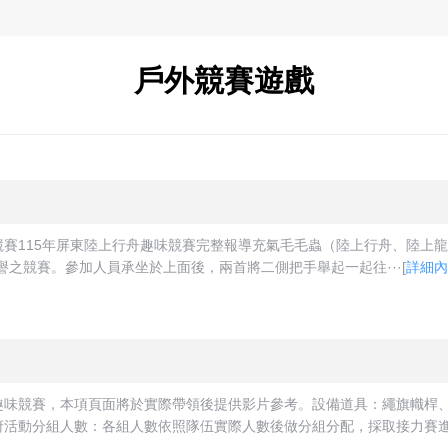
戶外競賽遊戲
賽115年屏東陸上行舟趣味競賽完整報導充氣毛毛蟲（陸上行舟、陸上
）與榮譽之競賽。參加人員承坐於上面後，兩首將二側把手舉起一起往···
[
詳細內
趣味競賽，本項頁面將於實際帶領後提供影片參考。設備道具：繩旗幟桿
活動分組人數：各組人數依照隊伍實際人數後做分組分配，採取接力賽進行