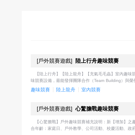
[
戶外競賽遊戲
]
陸上行舟趣味競賽
【陸上行舟】【陸上龍舟】【充氣毛毛蟲】室內趣味競
味競賽設備，最能發揮團隊合作（Team Building
趣味競賽
陸上龍舟
室內競賽
[
戶外競賽遊戲
]
心驚膽戰趣味競賽
【心驚膽戰】戶外趣味競賽補充說明：新【增加】之
合年齡：家庭日、戶外教學、公司活動、校慶活動、政府