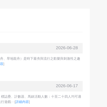
2026-06-28
龍舟、旱地龍舟）是時下最夯與流行之歡樂與刺激性之趣
容
]
2026-06-17
、標誌疊、計數器、馬錶活動人數：十至二十四人均可適
遊戲···
[
詳細內容
]