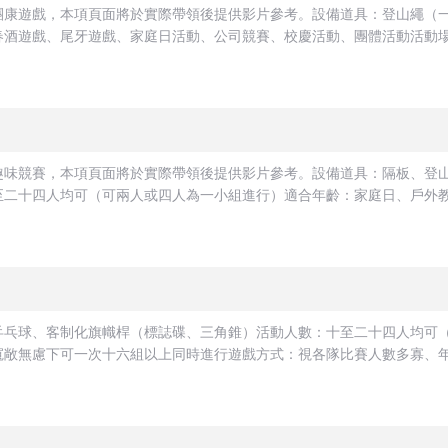
團康遊戲，本項頁面將於實際帶領後提供影片參考。設備道具：登山繩（
酒遊戲、尾牙遊戲、家庭日活動、公司競賽、校慶活動、團體活動活動場地
趣味競賽，本項頁面將於實際帶領後提供影片參考。設備道具：隔板、登
二十四人均可（可兩人或四人為一小組進行）適合年齡：家庭日、戶外教學
乒乓球、客制化旗幟桿（標誌碟、三角錐）活動人數：十至二十四人均可
敞無慮下可一次十六組以上同時進行遊戲方式：視各隊比賽人數多寡、年齡