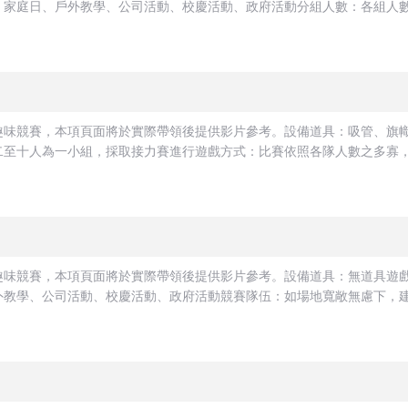
家庭日、戶外教學、公司活動、校慶活動、政府活動分組人數：各組人數依
趣味競賽，本項頁面將於實際帶領後提供影片參考。設備道具：吸管、旗
至十人為一小組，採取接力賽進行遊戲方式：比賽依照各隊人數之多寡，決
趣味競賽，本項頁面將於實際帶領後提供影片參考。設備道具：無道具遊
教學、公司活動、校慶活動、政府活動競賽隊伍：如場地寬敞無慮下，建議