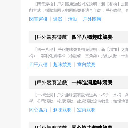
【閃電穿梭】戶外團康遊戲補充說明：新【替換】之
戲方式：採取相同人數同時競賽適合年齡：戶外教學、春
閃電穿梭
遊戲
活動
戶外團康
[
戶外競賽遊戲
]
四平八穩趣味競賽
【四平八穩】戶外趣味競賽補充說明：新【增加】之
桶）、客制化旗幟桿（標誌碟、三角錐）活動人數：十至
四平八穩
趣味競賽
室內競賽
[
戶外競賽遊戲
]
一桿進洞趣味競賽
【一桿進洞】戶外趣味競賽設備道具：杯子、水桶、
學、公司活動、校慶活動、政府活動設備數量：如場地寬
同心協力
趣味競賽
室內競賽