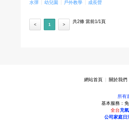
水彈
幼兒園
戶外教學
成長營
共2條 當前1/1頁
<
1
>
網站首頁
|
關於我們
所有
基本服務：免
全台
充氣
公司家庭日