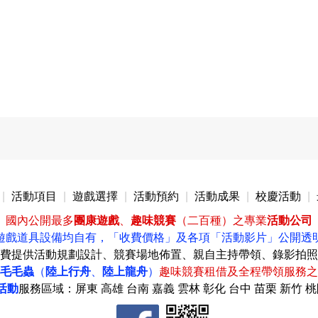
|
活動項目
|
遊戲選擇
|
活動預約
|
活動成果
|
校慶活動
|
國內公開最多
團康遊戲
、
趣味競賽
（二百種）之專業
活動公司
遊戲道具設備均自有，
「收費價格」
及各項
「活動影片」公開透
費提供活動規劃設計、競賽場地佈置、親自主持帶領、錄影拍照
毛毛蟲
（
陸上行舟
、
陸上龍舟
）
趣味競賽租借及全程帶領服務之
活動
服務區域：屏東 高雄 台南 嘉義 雲林 彰化 台中 苗栗 新竹 桃