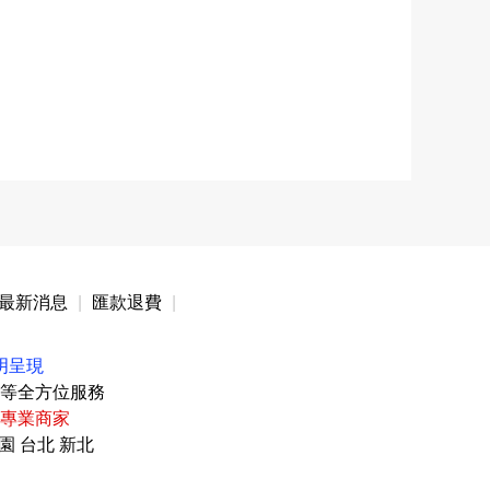
最新消息
|
匯款退費
|
明呈現
等全方位服務
專業商家
園 台北 新北