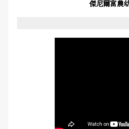
傑尼爾富農
關
於
我
們
活