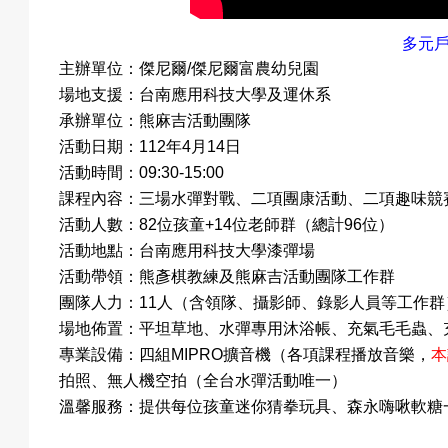
多元
動
主辦單位：傑尼爾/傑尼爾富農幼兒園
場地支援：台南應用科技大學及運休系
承辦單位：熊麻吉活動團隊
活動日期：112年4月14日
項
活動時間：09:30-15:00
課程內容：三場水彈對戰、二項團康活動、二項趣味競
活動人數：82位孩童+14位老師群（總計96位）
活動地點：台南應用科技大學漆彈場
目
活動帶領：熊彥棋教練及熊麻吉活動團隊工作群
團隊人力：11人（含領隊、攝影師、錄影人員等工作群
場地佈置：平坦草地、水彈專用沐浴帳、充氣毛毛蟲、
專業設備：四組MIPRO擴音機（各項課程播放音樂，
本
遊
拍照、無人機空拍（全台水彈活動唯一）
溫馨服務：提供每位孩童迷你猜拳玩具、森永嗨啾軟糖