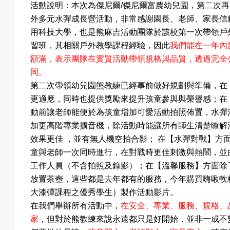
活動說明：本次為傑尼爾/傑尼爾富農幼兒園，第二次
戲
外多元水彈成長營活動，非常感謝園長、老師、家長信
用科技大學，也是熊麻吉活動團隊於該校第一次帶領戶
習班，其相關戶外教學課程經驗，因此
我們能在一年內
額滿，表示團隊在實質活動帶領規格與品質，透過完全
選
同。
第二次帶領幼兒園熊教練已經事前做好規劃與準備，在
更適應，同時也提供獎勵來提升孩童參與與榮譽感；在
擇
動前讓老師能便於為孩童增加可愛活動拍照佈置，水彈
加更高階專業擴音機，除活動時能讓所有師生清楚瞭解
效果更佳 ，並有無人機空拍合影； 在【水彈對戰】
童與老師一次同時進行，在對戰時更佳刺激與熱鬧，並
活
工作人員（不含拍照及錄影）；在【溫馨服務】方面除
放置茶壺，這些都是去年都有的服務，今年購買嗨啾軟
大漆彈課程之優秀學生）製作活動影片。
在我們舉辦所有活動中，
在安全、專業、服務、規格、
動
家
，但對於熊教練來說永遠都只是好開始，並非一成不