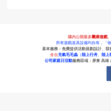
國內公開最多
團康遊戲
所有遊戲道具設備均自有，
「
基本服務：免費提供活動規劃設計、競
全台
充氣毛毛蟲
（
陸上行舟
、
陸上
公司家庭日活動
服務區域：屏東 高雄 台