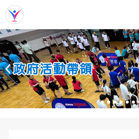
網
站
首
頁