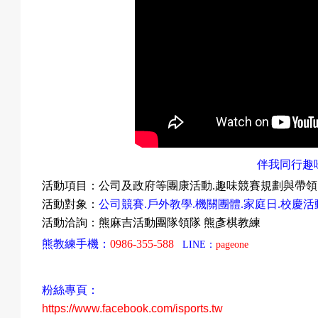
伴我同行趣
活動項目：公司及政府等
團康活動
.
趣味競賽規劃與帶領
活動對象：
公司競賽
.
戶外教學
.
機關團體
.
家庭日
.
校慶活
活動洽詢：熊麻吉活動團隊領隊
熊彥棋教練
熊教練手機：
0986-355-588
LINE
：
pageone
粉絲專頁：
https://www.facebook.com/isports.tw