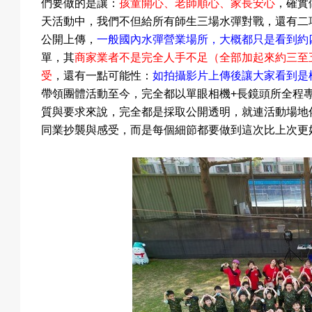
們要做的是讓：
孩童開心、老師順心、家長安心
，
確實
天活動中，我們不但給所有師生三場水彈對戰，還有二
公開上傳，
一般國內水彈營業場所，大概都只是看到約
預
單，其
商家業者不是完全人手不足（全部加起來約三至
受
，還有一點可能性：
如拍攝影片上傳後讓大家看到是
帶領團體活動至今，完全都以單眼相機+長鏡頭所全程
質與要求來說，完全都是採取公開透明，就連活動場地
約
同業抄襲與感受，而是每個細節都要做到這次比上次更
活
動