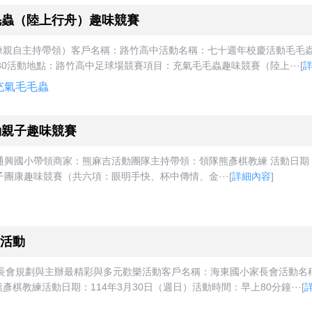
毛蟲（陸上行舟）趣味競賽
練親自主持帶領）客戶名稱：路竹高中活動名稱：七十週年校慶活動毛毛
：30活動地點：路竹高中足球場競賽項目：充氣毛毛蟲趣味競賽（陸上···
[
充氣毛毛蟲
動親子趣味競賽
通興國小帶領商家：熊麻吉活動團隊主持帶領：領隊熊彥棋教練 活動日期：
親子團康趣味競賽（共六項：眼明手快、杯中傳情、金···
[
詳細內容
]
活動
家長會規劃與主辦最精彩與多元歡樂活動客戶名稱：海東國小家長會活動
教練活動日期：114年3月30日（週日）活動時間：早上80分鐘···
[