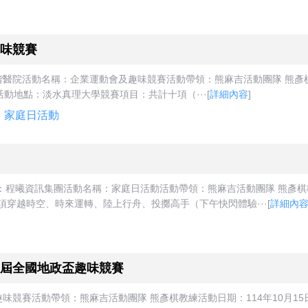
味競賽
醫院活動名稱：企業運動會及趣味競賽活動帶領：熊麻吉活動團隊 熊彥棋教
時）活動地點：淡水真理大學競賽項目：共計十項（···
[
詳細內容
]
家庭日活動
：程曦資訊集團活動名稱：家庭日活動活動帶領：熊麻吉活動團隊 熊彥棋教
四項穿越時空、時來運轉、陸上行舟、投擲高手（下午快閃體驗···
[
詳細內
屆全國地政盃趣味競賽
賽活動帶領：熊麻吉活動團隊 熊彥棋教練活動日期：114年10月15日（