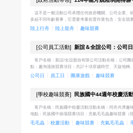
[
政府活動帶領
]
114年龍舟競陸琪開得
這不是一般活動公司承攬任何政府機關、公司企業、
多組不同年齡賽事，它需要考量前置作業包含：安全競賽
陸上行舟
陸上龍舟
趣味競賽
[
公司員工活動
]
新誼＆全誼公司：公司日
客戶名稱：新誼/全誼股份有限公司活動名稱：公司團康趣
點：趣淘漫旅競賽項目：共計十項穿越時空、天旋地轉、
公司日
員工日
團康遊戲
趣味競賽
[
學校趣味競賽
]
民族國中44週年校慶活
客戶名稱：民族國中校慶活動活動名稱：同舟共濟趣味競
地點：民族國中操場競賽項目：充氣毛毛蟲趣味競賽（陸
毛毛蟲
校慶活動
趣味競賽
充氣毛毛蟲