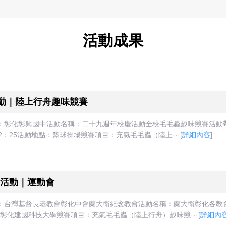
活動成果
活動｜陸上行舟趣味競賽
：彰化彰興國中活動名稱：二十九週年校慶活動全校毛毛蟲趣味競賽活動帶領
12：25活動地點：籃球操場競賽項目：充氣毛毛蟲（陸上···
[
詳細內容
]
活動｜運動會
稱：台灣基督長老教會彰化中會蘭大衛紀念教會活動名稱：蘭大衛彰化各教會
點：彰化建國科技大學競賽項目：充氣毛毛蟲（陸上行舟）趣味競···
[
詳細內