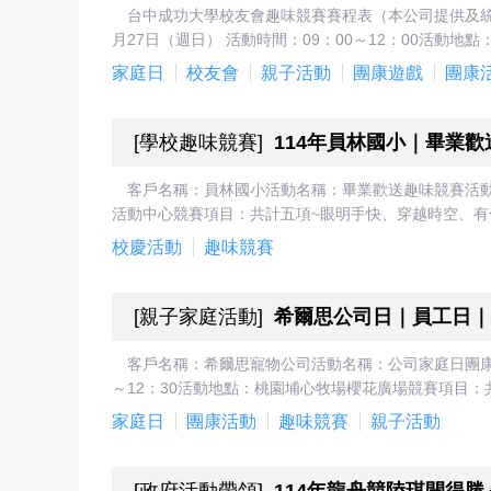
台中成功大學校友會趣味競賽賽程表（本公司提供及統
月27日（週日） 活動時間：09：00～12：00活動地
家庭日
校友會
親子活動
團康遊戲
團康
[
學校趣味競賽
]
114年員林國小｜畢業
客戶名稱：員林國小活動名稱：畢業歡送趣味競賽活動活
活動中心競賽項目：共計五項~眼明手快、穿越時空、有
校慶活動
趣味競賽
[
親子家庭活動
]
希爾思公司日｜員工日｜
客戶名稱：希爾思寵物公司活動名稱：公司家庭日團康趣
～12：30活動地點：桃園埔心牧場櫻花廣場競賽項目：
家庭日
團康活動
趣味競賽
親子活動