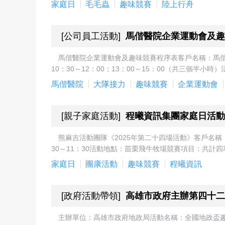
家庭日
毛毛蟲
趣味競賽
陸上行舟
[
公司員工活動
]
馬偕醫院企業運動會及趣
馬偕醫院企業運動會及趣味競賽程序表客戶名稱：馬偕
10：30～12：00；13：00～15：00（共三個半小
馬偕醫院
大隊接力
趣味競賽
企業運動會
[
親子家庭活動
]
程曦資訊集團家庭日活動
熊麻吉活動團隊《2025年第二十四場活動》客戶名稱
30～11：30活動地點：苗栗飛牛牧場競賽項目：共計
家庭日
團康活動
趣味競賽
程曦資訊
[
政府活動帶領
]
高雄市政府主辦第四十二
主辦單位：高雄市政府地政局活動名稱：全國地政盃趣味競