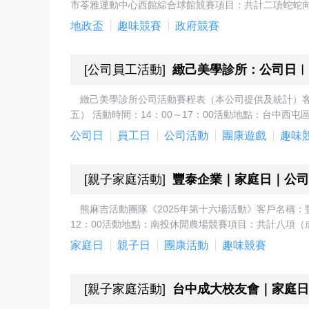
市苓雅運動中心西館綜合球館競賽項目：共計二項蛇蛇向前
地政盃
趣味競賽
政府競賽
[
公司員工活動
]
緻己美學診所：公司日︱
緻己美學診所公司活動賽程表（本公司提供及統計）客
五） 活動時間：14：00～17：00活動地點：台中西
公司日
員工日
公司活動
團康遊戲
趣味
[
親子家庭活動
]
豐泰企業｜家庭日｜公司
熊麻吉活動團隊《2025年第十六場活動》客戶名稱：
12：00活動地點：南投休閒農場競賽項目：共計八項（
家庭日
親子日
團康活動
趣味競賽
[
親子家庭活動
]
台中成大校友會｜家庭日