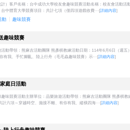
計）客戶名稱：台中成功大學校友會趣味競賽活動名稱：校友會活動活動帶
點：台中體育大學競賽項目：共計七項（僅四項遊戲收費···
[
詳細內容
]
活動
趣味競賽
歡送趣味競賽
動帶領：熊麻吉活動團隊 熊彥棋教練活動日期：114年6月6日（週五） 
你有我、手忙腳亂、陸上行舟（毛毛蟲趣味競賽）示···
[
詳細內容
]
家庭日活動
味競賽活動主辦單位：品樂旅遊活動帶領：熊麻吉活動團隊 熊彥棋教練活動
共計六項～穿越時空、拋接不離、有你有我、縱橫四海···
[
詳細內容
]