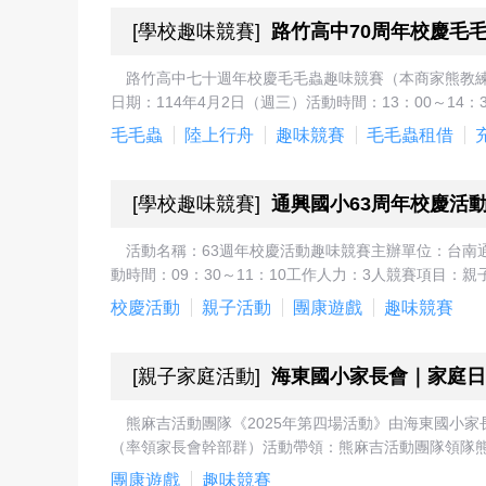
[
學校趣味競賽
]
路竹高中70周年校慶毛
路竹高中七十週年校慶毛毛蟲趣味競賽（本商家熊教
日期：114年4月2日（週三）活動時間：13：00～14
毛毛蟲
陸上行舟
趣味競賽
毛毛蟲租借
[
學校趣味競賽
]
通興國小63周年校慶活
活動名稱：63週年校慶活動趣味競賽主辦單位：台南
動時間：09：30～11：10工作人力：3人競賽項目：
校慶活動
親子活動
團康遊戲
趣味競賽
[
親子家庭活動
]
海東國小家長會｜家庭日
熊麻吉活動團隊《2025年第四場活動》由海東國小
（率領家長會幹部群）活動帶領：熊麻吉活動團隊領隊熊彥棋
團康遊戲
趣味競賽