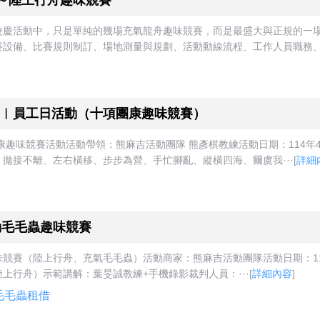
勝～陸上行舟趣味競賽
校慶活動中，只是單純的幾場充氣龍舟趣味競賽，而是最盛大與正規的一
設備、比賽規則制訂、場地測量與規劃、活動動線流程、工作人員職務、賽
︱員工日活動（十項團康趣味競賽）
味競賽活動活動帶領：熊麻吉活動團隊 熊彥棋教練活動日期：114年4月1
拋接不離、左右橫移、步步為營、手忙腳亂、縱橫四海、爾虞我···
[
詳細
動毛毛蟲趣味競賽
賽（陸上行舟、充氣毛毛蟲）活動商家：熊麻吉活動團隊活動日期：114年4
上行舟）示範講解：葉旻誠教練+手機錄影裁判人員：···
[
詳細內容
]
毛毛蟲租借