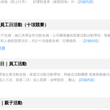
衝（陸上行舟） 、好運蛇進來（縱橫四海）示···
[
詳細內容
]
員工日活動（十項競賽）
戶名稱：緻己美學診所活動名稱：公司團康趣味競賽活動活動帶領：熊麻吉活
屯區私人會館競賽項目：共計十項遊戲名稱：巴黎鐵塔、···
[
詳細內容
]
競賽
日｜員工活動
豐泰企業活動名稱：家庭日活動活動帶領：熊麻吉活動團隊 熊彥棋教練活動日
成人六項，孩童二項）成人競賽：金蟬脫殼 、翻山···
[
詳細內容
]
｜親子活動