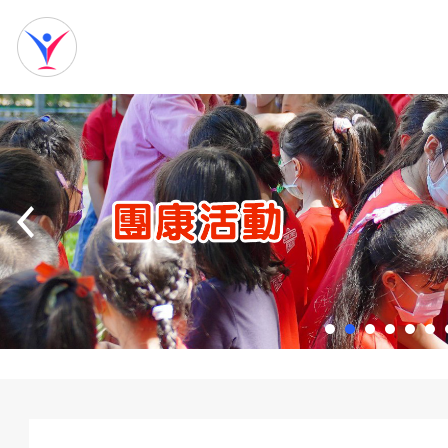
網
站
首
頁