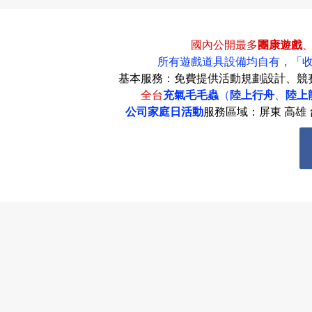
動
國內公開最多
團康遊戲
所有遊戲道具設備均自有，
「
基本服務：免費提供活動規劃設計、競
全台
充氣毛毛蟲
（
陸上行舟
、
陸上
公司家庭日活動
服務區域：屏東 高雄 台
項
目
遊