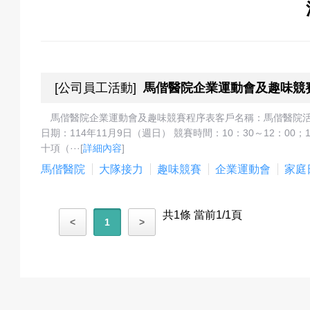
關
於
[
公司員工活動
]
馬偕醫院企業運動會及趣味競
馬偕醫院企業運動會及趣味競賽程序表客戶名稱：馬偕醫院活
日期：114年11月9日（週日） 競賽時間：10：30～12：0
我
十項（···
[
詳細內容
]
馬偕醫院
大隊接力
趣味競賽
企業運動會
家庭
們
共1條 當前1/1頁
<
1
>
活