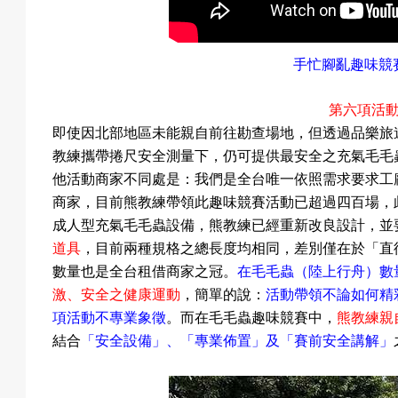
手忙腳亂趣味競
第六項
活
即使因北部地區未能親自前往勘查場地，但透過品樂旅
教練攜帶捲尺安全測量下，仍可提供最安全之充氣毛毛
他活動商家不同處是：我們是全台唯一依照需求要求工
商家，目前熊教練帶領此趣味競賽活動已超過四百場，
成人型充氣毛毛蟲設備，熊教練已經重新改良設計，並
道具
，目前兩種規格之總長度均相同，差別僅在於
「直
數量也是全台租借商家之冠。
在毛毛蟲（陸上行舟）數
激
、
安全之健康運動
，簡單的說：
活動帶領不論如何精
項活動不專業象徵
。而在毛毛蟲趣味競賽中，
熊教練親
結合
「安全設備」
、「專業佈置」
及
「賽前安全講解」