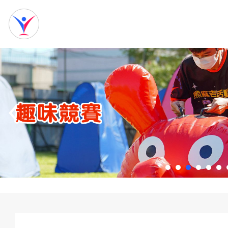
網
站
首
頁