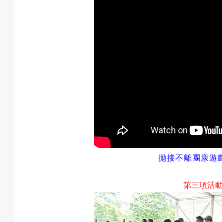
拋接不離團康遊
第三項活