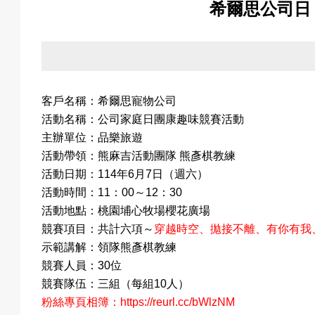
希爾思公司日
關
於
客戶名稱：希爾思寵物公司
活動名稱：公司家庭日團康趣味競賽活動
主辦單位：品樂旅遊
我
活動帶領：熊麻吉活動團隊 熊彥棋教練
活動日期：114年6月7日（週六）
活動時間：11：00～12：30
活動地點：桃園埔心牧場櫻花廣場
們
競賽項目：共計六項～
穿越時空、拋接不離、有你有我
示範講解：領隊熊彥棋教練
競賽人員：30位
競賽隊伍：三組（每組10人）
活
粉絲專頁相簿：
https://reurl.cc/bWlzNM