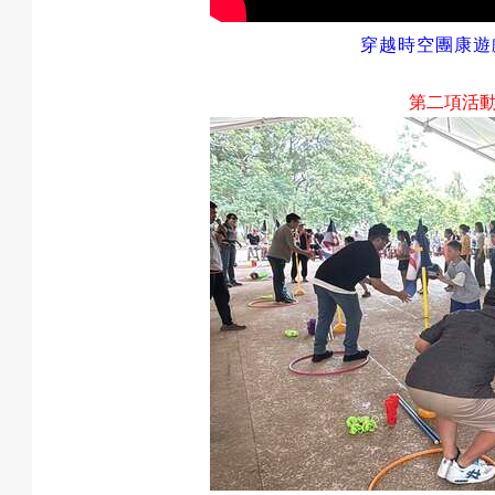
穿越時空團康遊
第二項活