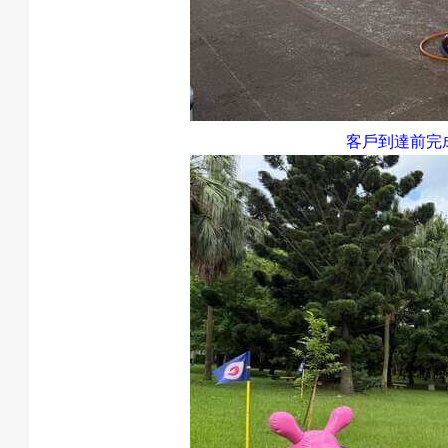
預
客戶到達前完
約
活
動