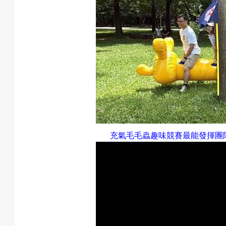
充氣毛毛蟲趣味競賽最能發揮團