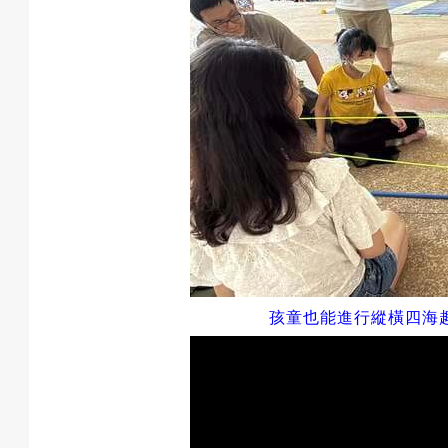
孩童也能進行縱橫四海