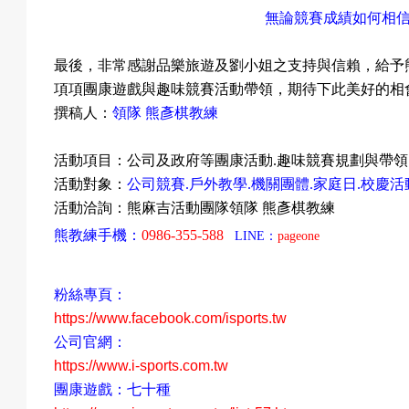
無論競賽成績如何相
最後，非常感謝品樂旅遊及劉小姐之支持與信賴，給予
項項團康遊戲與趣味競賽活動帶領，期待下此美好的相
撰稿人：
領隊
熊彥棋教練
活動項目：公司及政府等
團康活動
.
趣味競賽規劃與帶領
活動對象：
公司競賽
.
戶外教學
.
機關團體
.
家庭日
.
校慶活
活動洽詢：熊麻吉活動團隊領隊
熊彥棋教練
熊教練手機：
0986-355-588
LINE
：
pageone
粉絲專頁：
https://www.facebook.com/isports.tw
公司官網：
https://www.i-sports.com.tw
團康遊戲：七十種