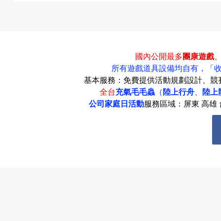
國內公開最多
團康遊戲
所有遊戲道具設備均自有，
「
基本服務：免費提供活動規劃設計、競
全台
充氣毛毛蟲
（
陸上行舟
、
陸上
公司家庭日活動
服務區域：屏東 高雄 台