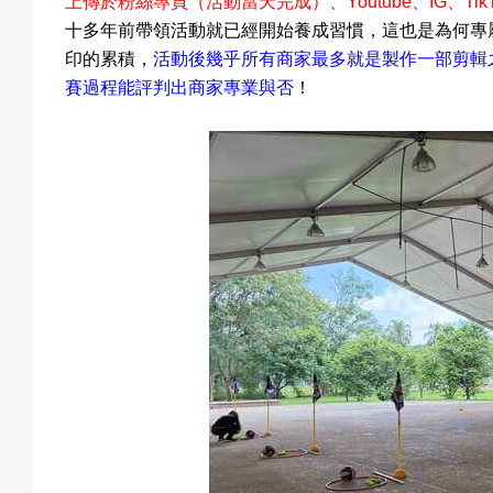
上傳於粉絲專頁（活動當天完成）
、
Youtube
、
IG
、
Tik
戲
十多年前帶領活動就已經開始養成習慣，這也是為何專
印的累積，
活動後幾乎所有商家最多就是製作一部剪輯
賽過程能評判出商家專業與否
！
選
擇
活
動