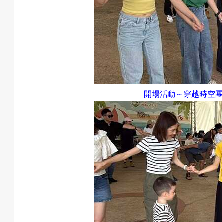
息
匯
開場活動～穿越時空
款
退
費