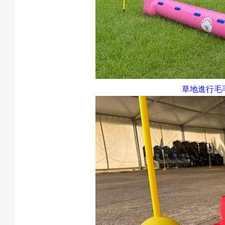
成
果
草地進行毛
校
慶
活