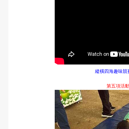
縱橫四海趣味競
第五項活