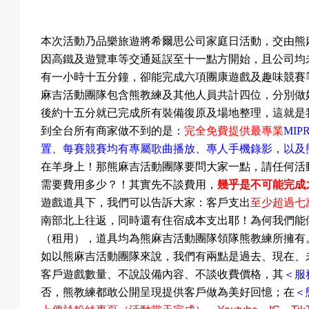
本次活動乃品樂旅遊將希爾思公司家庭日活動，交由
熊
動
因高鐵及遊覽車等交通延誤至十一點方開始，且公司均
有一小時十五分鐘，卻能完成六項團康遊戲及趣味競賽
麻吉活動團隊
包含熊教練及其他人員共計四位，分別做
項
後約十五分就已完成所有裝備復原及場地整理，這就是
到全台所有商家做不到的是：
完全免費提供最專業
MIP
置
、每賽競賽均有專屬歌曲播放
、專人手機錄影
，以及
在羊身上！那
熊麻吉活動團隊要問大家一點，請任何活
目
需要費用多少？！其實先不談費用，
幾乎是不可能完成
遊戲道具下，我們可以告訴大家：客戶支出
至少超過七
南部北上往返，同時還有住宿成本支出耶！為何我們能
（租用），道具均為
熊麻吉活動團隊領隊熊教練所擁有
遊
如以
熊麻吉活動團隊來說，我們有兩點是過去
、
現在
、
客戶遊戲數量
、不說設備內容
、不談收費價格，其
＜服
否，熊教練都敢公開呈現提供客戶做為美好回憶
；在
＜