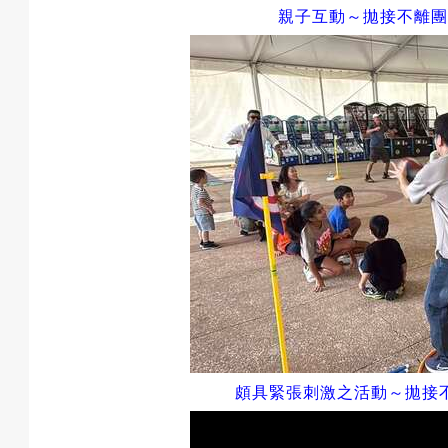
親子互動～拋接不離團
頗具緊張刺激之活動～
拋接