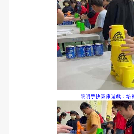
眼明手快團康遊戲：培