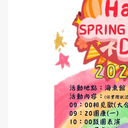
動
項
目
遊