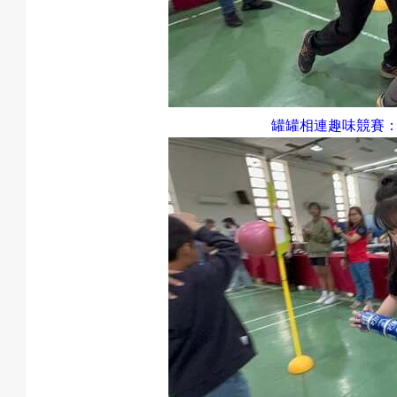
罐罐相連趣味競賽