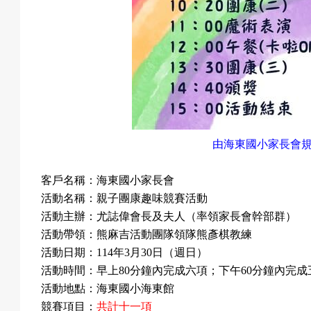
戲
選
由海東國小家長會
擇
客戶名稱：海東國小家長會
活動名稱：親子團康趣味競賽活動
活動主辦：尤誌偉會長及夫人（率領
家長會幹部群）
活
活動帶領：熊麻吉活動團隊領隊熊彥棋教練
活動日期：
114
年
3
月
30
日（週日）
活動時間：早上
80
分鐘內完成六項；下午
60
分鐘內完成
活動地點：海東國小海東館
動
競賽項目：
共計十一項