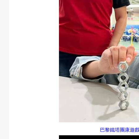
巴黎鐵塔團康遊