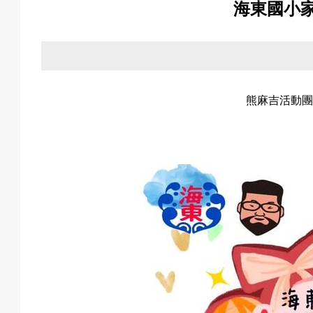
海東國小
關
於
熊麻吉活動團
我
們
活