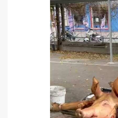
息
匯
款
退
費