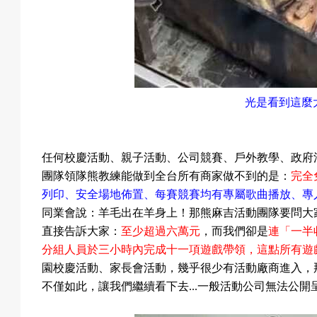
光是看到這麼
任何校慶活動
、親子活動
、公司競賽
、戶外教學
、政府
團隊領隊熊教練能做到全台所有商家做不到的是：
完全
列印
、安全場地佈置
、每賽競賽均有專屬歌曲播放
、專
同業會說：羊毛出在羊身上！那
熊麻吉活動團隊要問大
直接告訴大家：
至少超過六萬元
，
而我們卻是
連
「
一半
分組人員於三小時內完成十一項遊戲帶領，這點所有遊
園校慶活動
、家長會活動，幾乎很少有活動廠商進入，
不僅如此，讓我們繼續看下去...一般活動公司無法公