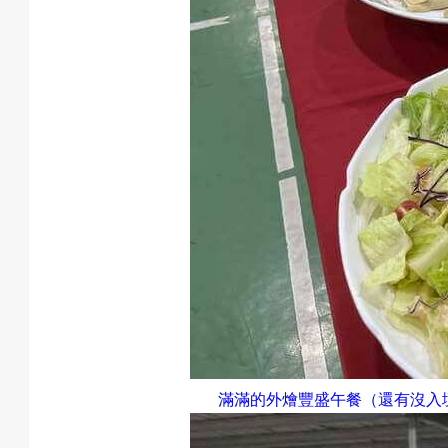
動
最
新
消
滿滿的外燴豐盛午餐（還有沒入