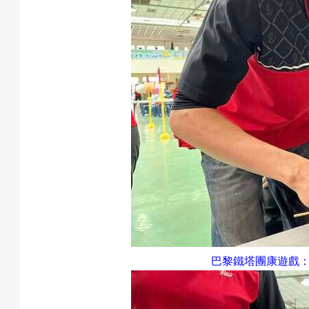
巴黎鐵塔團康遊戲