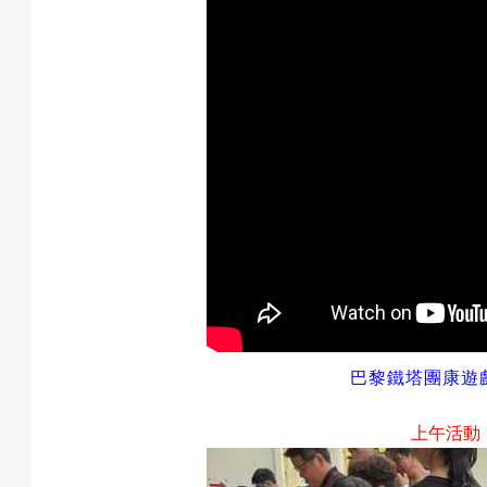
巴黎鐵塔團康遊
上午活動