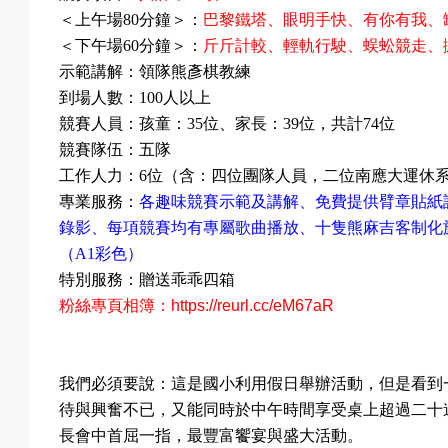
＜上午場
80
分鐘＞：
巴黎鐵塔、眼明手快、有你有我、
＜下午場
60
分鐘＞：
斤斤計較、輕軌行駛、蜈蚣競走、
預
示範講解：領隊熊彥棋教練
到場人數：
100
人以上
競賽人員：孩童：
35
位、家長：
39
位，共計
74
位
競賽隊伍：五隊
約
工作人力：
6
位（含：四位團隊人員，二位南應大運休
專業服務：
各趣味競賽示範及講解、免費提供臂章貼紙
錄影
、每項競賽均有專屬歌曲播放
、十隻熊麻吉客制化
（
A1
彩色）
活
特別服務：贈送乖乖四箱
粉絲專頁相簿：
https://reurl.cc/eM67aR
動
我們必須要說：這是國小利用假日舉辦活動，但是看到
待與興奮不已，又能同時於中午時間享受桌上超過二十
長會中首屈一指，最豐富饗宴與盛大活動。