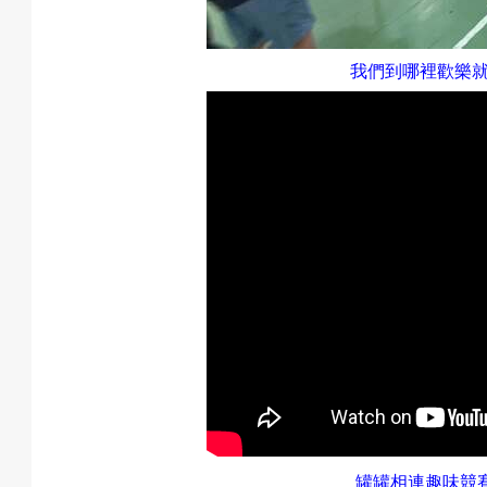
我們到哪裡歡樂
罐罐相連趣味競