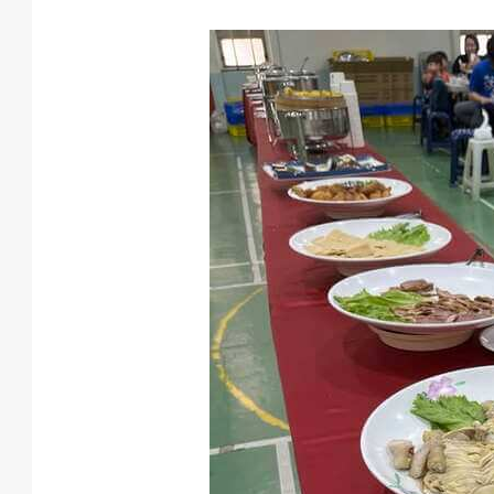
成
果
校
慶
活