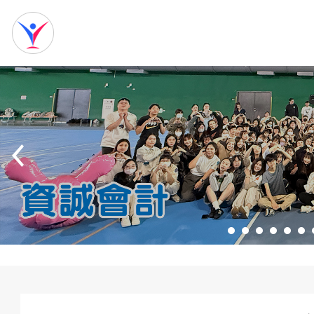
網
站
首
頁