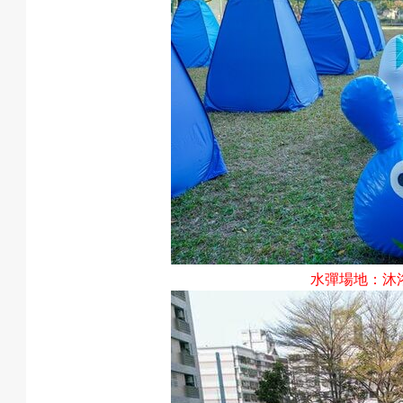
息
匯
款
水彈場地：
沐
退
費