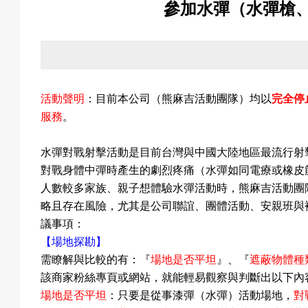
參加水彈（水彈槍
關
於
活動聲明
：目前本公司（熊麻吉活動團隊）均以
完全停
服務
。
我
水彈對戰射擊活動是目前台灣與中國大陸地區最流行射
對戰身體中彈時產生的劇烈疼痛（水彈如同電療或橡皮
人數較多家族、親子想體驗水彈活動時，熊麻吉活動團
略且存在風險
，尤其是公司聯誼
、團體活動
、安親班與
們
議事項
：
【場地探勘】
需瞭解與比較的有：『
場地是否平坦
』、『
遮蔽物體種
該商家粉絲專頁或網站，就能輕易觀察與判斷出以下內
活
場地是否平坦
：只要是從事漆彈（水彈）活動場地，
對