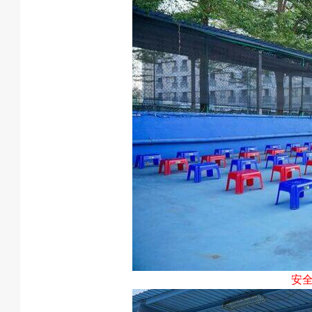
戲
選
擇
活
安
動