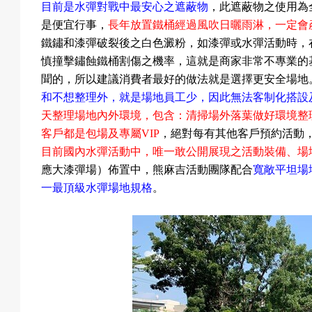
目前是水彈對戰中最安心之遮蔽物
，此遮蔽物之使用為
成
是便宜行事，
長年放置鐵桶經過風吹日曬雨淋，一定會
鐵鏽和漆彈破裂後之白色澱粉，如漆彈或水彈活動時，
慎撞擊鏽蝕鐵桶割傷之機率，這就是商家非常不專業的
聞的，所以建議消費者最好的做法就是選擇更安全場地
果
和不想整理外，就是場地員工少，因此無法客制化搭設
天整理場地內外環境，包含：清掃場外落葉做好環境整
客戶都是包場及專屬
VIP
，絕對每有其他客戶預約活動
目前國內水彈活動中，唯一敢
公開展現
之活動裝備、場
校
應大漆彈場）佈置中，
熊麻吉活動團隊配合
寬敞平坦場
一最頂級水彈場地規格
。
慶
活