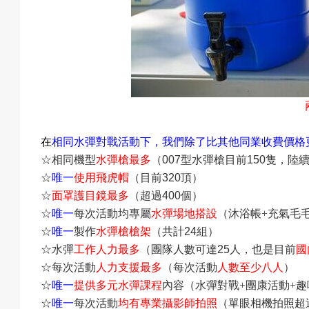
在
相同水彈對戰活動下，我們除了比其他同業收費價格
☆相同機型
水彈槍最多
（
007
型水彈槍目前
150
隻，陸
☆
唯一
使用飛虎
帽
（目前
320
頂）
☆
面罩護目鏡最多
（超過
400
個）
☆
唯一
每次活動均專屬
水彈場地搭設
（沐浴帳+充氣毛
☆
唯一
製作
水彈槍槍架
（共計
24
組）
☆水彈
工作
人力最多
（團隊人數可達
25
人，也是目前
國
☆每次活動
人力支援最多
（每次活動
人數至少八人
）
☆
唯一
提供多元水彈課程
內容（水彈對戰+團康活動+
☆
唯一
每次活動
均有專業攝影師拍照
（單眼相機拍照超