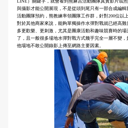
LINE
）關鍵字，就會看到熊麻吉活動團隊真實影片或
與攝影才能公開展現，不是從頭到尾只有一部合成編輯
活動團隊預約，熊教練率領團隊工作群，針對
200
位以
對於其他商家來說，能夠單獨操作水彈對戰就已經高難
多更歡樂、更刺激，尤其是團康活動和趣味競賽時的場
了，且一般很多場地水彈對戰方式幾乎完全一層不變，
他場地不敢公開錄影上傳至網路主要因素。