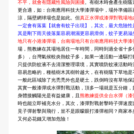
不平
，就會有隱藏性風險與困擾
。有樹木時會產生樹蔭
更合適，如：台南應用科技大學漆彈場中，場外準備區
涼，隔壁網球場也是如此。但
真正水彈或漆彈對戰場地
動
一定會有落葉【就會有蚊子出現】，其次，最大危險性
其是剛下雨天後落葉容易潮濕更容易滑倒，蚊子更易滋
地只有小港漆彈場，台南場地只有台南應用科技大學漆
項
場，熊教練在其場地居住一年時間，同時到過全省十多
多），台灣氣候較炎熱蚊子多，如果一邊活動一邊驅打
只提供防蚊液不去清潔整理環境，其實噴防蚊液活動時
容易忽略的，種植樹木其樹幹越大，在有樹蔭下草地是
目
一般此區域除了光禿禿外也是硬土，跌倒時沒有草地保
其實
一般漆彈或水彈對戰活動，頂多一場就是五分鐘，
身體接觸陽光是有益健康，且
熊教練提供全台水彈（漆
時也能立即補充水分，其次，漆彈對戰射擊時子彈速度
遊
見子彈射擊與飛行，豈不是跟矇眼打漆彈相同？商家本
又何必花錢又增加危險！