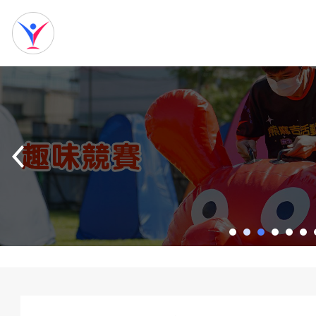
網
站
首
頁