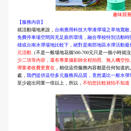
趣味競
【服務內容】
就活動場地來說，
台南應用科技大學漆彈場之草地寬敞
免費停車場空間與充足廁所環境，融合學校特別活動時
雄或台南水彈場地比較下，絕對是南部地區水彈活動最
元活動
（不是一般場地花個
500-700
元只是一個小時就
少二項等內容，還有專業攝影師全程拍照、無人機空拍
彈業者收費更實在
，相信這些服務內容都是任何知道的
處，
我們提供這些多元服務與品質，竟然還比一般水彈
至少超出同業一倍以上，所以，
不怕您比較就怕不知道