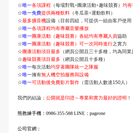
☆
唯一
各項課程
（每場對戰
+團康活動+趣味競賽）
均有
☆
唯一免費
提供兩種飲料
（冬瓜茶+運動飲料）
☆
最多擴音機
設備（
目前四組，可提供一組由客戶使用
☆
唯一
各項課程均有專屬音樂播放
☆
唯一
團康活動（趣味競賽）各組均有專屬人員
協助
☆
唯一
團康活動（趣味競賽）可一次同時進行
之實力
☆
團康活動項目最多
（網頁公開且三十多種，均為同業
☆
趣味競賽
項目最多
（
網頁公開且
十多種）
☆
唯一
每次活動
均穿著團隊統一之隊服
☆
唯一
擁有
無人機空拍服務與設備
☆
唯一
可活動後免費影片製作
（需活動人數達
150
人）
我們的結論：
公開就是印證～專業和實力最好的證明
！
熊教練手機：
0986-355-588 LINE
：
pageone
公司官網：