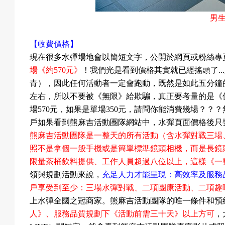
男
【收費價格】
現在很多水彈場地會以簡短文字，公開於網頁或粉絲專
場《約
570
元》
！我們光是看到價格其實就已經搖頭了
...
青），因此任何活動者一定會跑動，既然是如此五分鐘
左右，所以不要被《無限》給欺騙，真正要考量的是《
場
570
元，如果是單場
350
元，請問你能消費幾場？？？
戶如果看到熊麻吉活動團隊網站中，水彈頁面價格後只
熊麻吉活動團隊是一整天的所有活動（含水彈對戰三場
照不是拿個一般手機或是簡單標準鏡頭相機，而是長鏡
限量茶桶飲料提供、工作人員超過八位以上，這樣《一
領與規劃活動來說，
充足人力才能呈現：高效率及服務
戶享受到至少：三場水彈對戰、二項團康活動、二項趣
上水彈全國之冠商家。熊麻吉活動團隊的唯一條件和預
人》
、服務品質規劃下
《
活動前需三十天
》
以上
方可
，