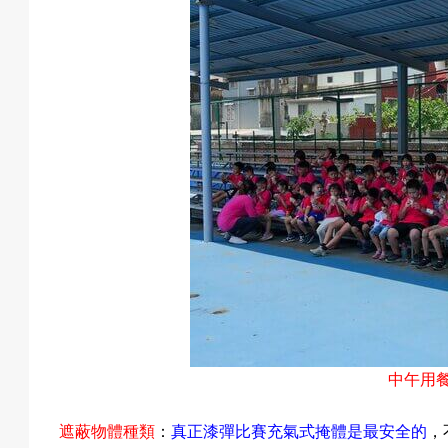
預
約
活
動
中午用
遮蔽物體種類
：
真正漆彈比賽充氣式掩體是最安全的
，