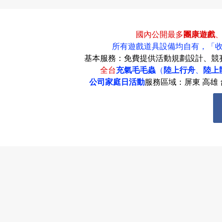
國內公開最多
團康遊戲
所有遊戲道具設備均自有，
「
基本服務：免費提供活動規劃設計、競
全台
充氣毛毛蟲
（
陸上行舟
、
陸上
公司家庭日活動
服務區域：屏東 高雄 台