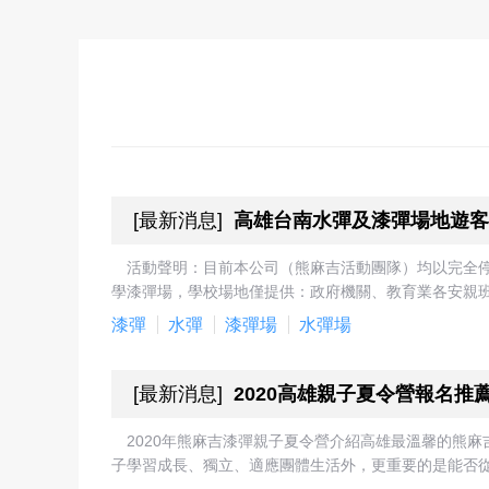
[
最新消息
]
高雄台南水彈及漆彈場地遊客
活動聲明：目前本公司（熊麻吉活動團隊）均以完全
學漆彈場，學校場地僅提供：政府機關、教育業各安親班
漆彈
水彈
漆彈場
水彈場
[
最新消息
]
2020高雄親子夏令營報名推
2020年熊麻吉漆彈親子夏令營介紹高雄最溫馨的熊
子學習成長、獨立、適應團體生活外，更重要的是能否從