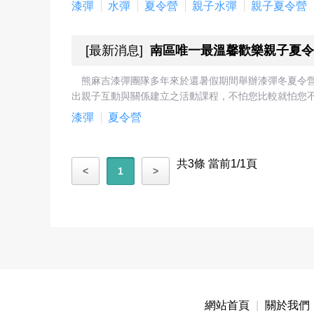
漆彈
水彈
夏令營
親子水彈
親子夏令營
[
最新消息
]
南區唯一最溫馨歡樂親子夏令
熊麻吉漆彈團隊多年來於還暑假期間舉辦漆彈冬夏令
出親子互動與關係建立之活動課程，不怕您比較就怕您不
漆彈
夏令營
共3條 當前1/1頁
<
1
>
網站首頁
|
關於我們