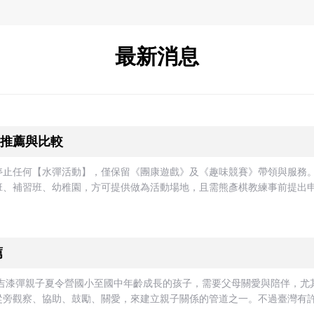
最新消息
推薦與比較
停止任何【水彈活動】，僅保留《團康遊戲》及《趣味競賽》帶領與服務
、補習班、幼稚園，方可提供做為活動場地，且需熊彥棋教練事前提出申請
薦
麻吉漆彈親子夏令營國小至國中年齡成長的孩子，需要父母關愛與陪伴，
旁觀察、協助、鼓勵、關愛，來建立親子關係的管道之一。不過臺灣有許許