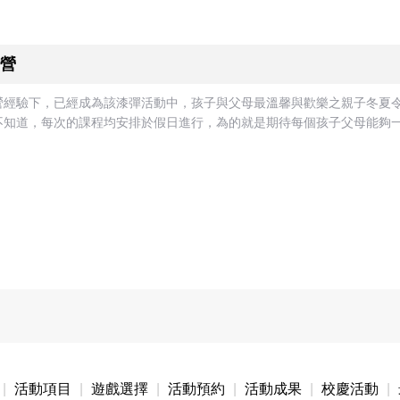
營
營經驗下，已經成為該漆彈活動中，孩子與父母最溫馨與歡樂之親子冬夏
知道，每次的課程均安排於假日進行，為的就是期待每個孩子父母能夠一起
|
活動項目
|
遊戲選擇
|
活動預約
|
活動成果
|
校慶活動
|