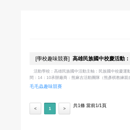
[
學校趣味競賽
]
高雄民族國中校慶活動：
活動學校：高雄民族國中活動主軸：民族國中校慶運動
間：14：10承辦廠商：熊麻吉活動團隊（熊彥棋教練親自
毛毛蟲趣味競賽
共1條 當前1/1頁
<
1
>