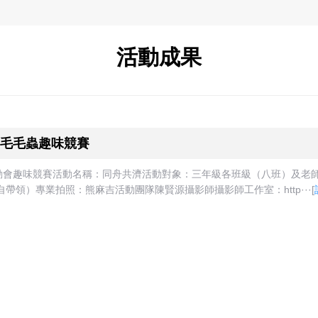
活動成果
毛毛蟲趣味競賽
會趣味競賽活動名稱：同舟共濟活動對象：三年級各班級（八班）及老師組
帶領）專業拍照：熊麻吉活動團隊陳賢源攝影師攝影師工作室：http···
[