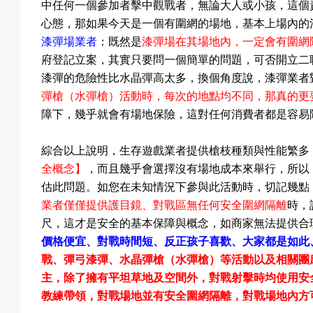
中任何一個參加者擊中觀戰者，無論大人或小孩，這個
心態，那如果今天是一個有圍網的場地，基本上場內的
漆彈場業者
：既然是
漆彈場在其場地內，一定會有圍網
動
府登記立案，其實只要問一個簡單的問題，可否開立二
漆彈的危險性比水晶彈高太多，換個角度說，漆彈業者
彈槍
（
水彈槍
）
活動時，每次的地點均不同，那真的更
障下，幾乎就會有場地保險，這對任何消費者都是容易
最
綜合以上說明，生存遊戲業者提供槍枝種類與性能繁多
全概念】
，而且幾乎會選擇沒有場地成本來舉行，所以
估此問題。如您在未知情況下參與此活動時，切記幾點
新
業者僅僅提供護目鏡、對戰區無任何安全圍網隔離
時，
尺，這才是安全的基本保障與概念，如商家無法提供合
價格便宜、對戰時間短、反正孩子喜歡、大家都是如此
戰、彈弓漆彈、水晶彈槍
（水彈槍）
等活動以及相關團
消
主，除了擁有平坦草地及空間外，對戰射擊時均使用安
教練帶領，對戰場地並有安全圍網隔離
，對戰場地內方