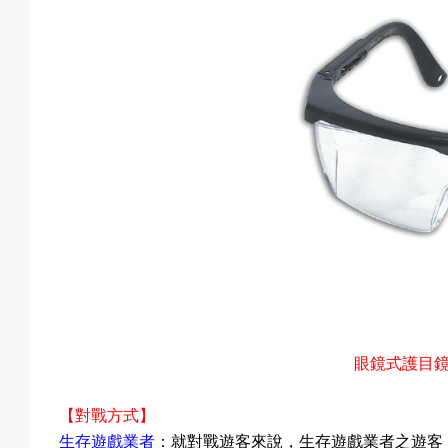
動
項
目
遊
眼鏡式護目
【對戰方式】
生存遊戲業者
：
就對戰遊客來說，生存遊戲業者之遊客