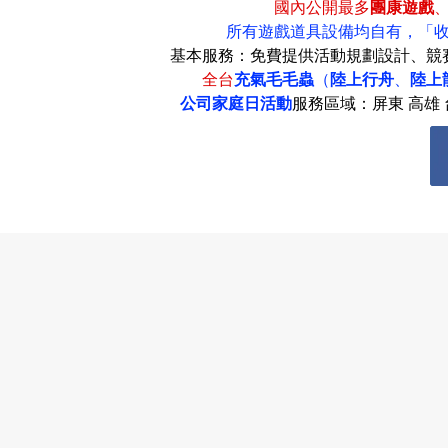
國內公開最多
團康遊戲
所有遊戲道具設備均自有，
「
基本服務：免費提供活動規劃設計、競
全台
充氣毛毛蟲
（
陸上行舟
、
陸上
公司家庭日活動
服務區域：屏東 高雄 台