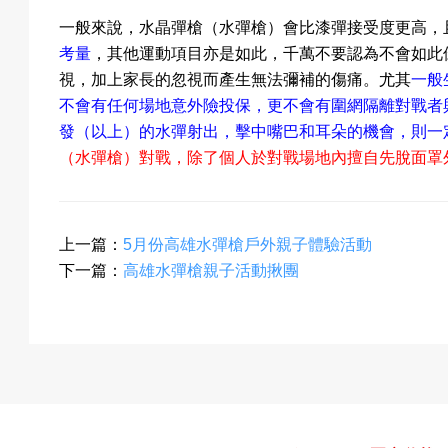
息
一般來說，水晶彈槍
（
水彈槍
）
會比漆彈接受度更高，
考量
，其他運動項目亦是如此，千萬不要認為不會如此
視，加上家長的忽視而產生無法彌補的傷痛。尤其
一般
不會有任何場地意外險投保，更不會有圍網隔離對戰者
匯
發（以上）的水彈射出，擊中嘴巴和耳朵的機會，則一
（
水彈槍
）
對戰，除了個人於對戰場地內擅自先脫面罩
款
上一篇：
5月份高雄水彈槍戶外親子體驗活動
下一篇：
高雄水彈槍親子活動揪團
退
費