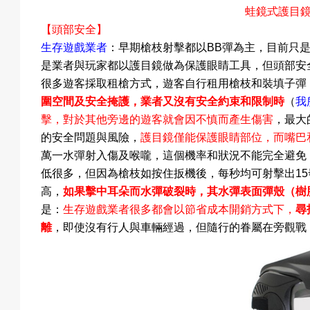
蛙鏡式護目
【頭部安全】
預
生存遊戲業者
：早期槍枝射擊都以
BB
彈為主，目前只
是業者與玩家都以護目鏡做為保護眼睛工具，但頭部安
很多遊客採取租槍方式，遊客自行租用槍枝和裝填子彈
圍空間及安全掩護，業者又沒有安全約束和限制時
（
我
約
擊，對於其他旁邊的遊客就會因不慎而產生傷害
，最大
的安全問題與風險，
護目鏡僅能保護眼睛部位，而嘴巴
萬一水彈射入傷及喉嚨，這個機率和狀況不能完全避免
低很多，但因為槍枝如按住扳機後，每秒均可射擊出
15
活
高，
如果擊中耳朵而水彈破裂時，其水彈表面彈殼（樹
是：
生存遊戲業者很多都會以節省成本開銷方式下，
尋
離
，即使沒有行人與車輛經過，但隨行的眷屬在旁觀戰
動