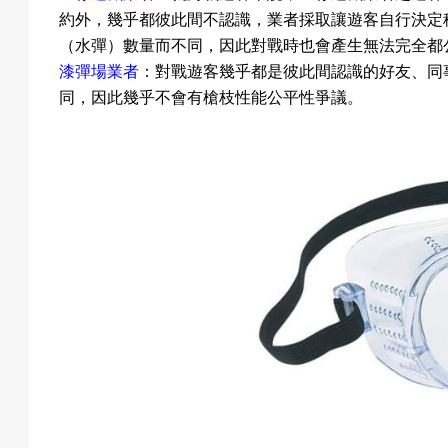
戲
約外，幾乎都彼此間不認識，業者採取讓遊客自行決定
（
水彈
）
數量而不同，因此對戰時也會產生無法完全都
漆彈場業者
：對戰遊客幾乎都是彼此間認識的好友、同
同，因此幾乎不會有槍枝性能公平性爭議。
選
擇
活
動