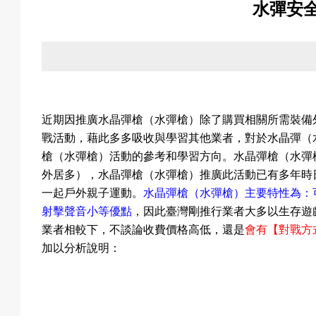
水彈安
關
於
近期因推廣水晶彈槍
（
水彈槍
）
除了購買相關所需裝備
戰活動，藉此多多吸收與學習其他業者，對於水晶彈
（
我
槍
（
水彈槍
）
活動的參考和學習方向。水晶彈槍
（
水彈
外居多），水晶彈槍
（
水彈槍
）
推廣此活動已有多年時
一起戶外親子運動。
水晶彈槍
（
水彈槍
）
主要特性為：
射擊聲音小等優點
，因此臺灣剛推行業者大多以生存遊
們
業者相較下，不談論收費價格高低，還是
會有【對戰方
加以分析說明：
活