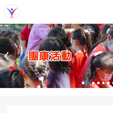
網
站
首
頁