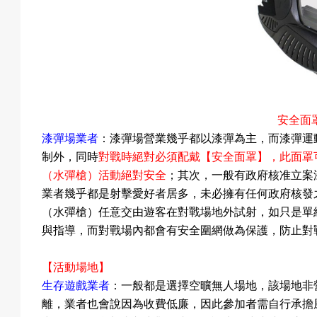
成
果
安全面
漆彈場業者
：漆彈場營業幾乎都以漆彈為主，而漆彈運
制外，同時
對戰時絕對必須配戴【安全面罩】，此面罩
校
（水彈槍）活動絕對安全
；其次，一般有政府核准立案
業者幾乎都是射擊愛好者居多，未必擁有任何政府核發
（
水彈槍
）
任意交由遊客在對戰場地外試射，如只是單
慶
與指導，而對戰場內都會有安全圍網做為保護，防止對
【活動場地】
生存遊戲業者
：一般都是選擇空曠無人場地，該場地非
活
離，業者也會說因為收費低廉，因此參加者需自行承擔