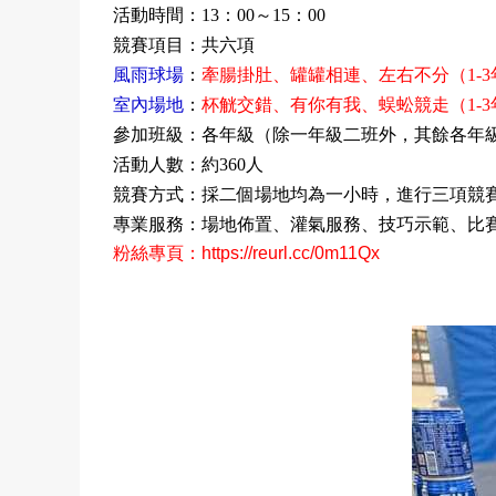
活動時間：
：
～
：
13
00
15
00
競賽項目：共六項
風雨球場
：
牽腸掛肚、罐罐相連、左右不分（
1-3
室內場地
：
杯觥交錯、有你有我、蜈蚣競走（
1-3
參加班級：各年級（除一年級二班外，其餘各年
活動人數：約
人
360
競賽方式：採二個場地均為一小時，進行三項競
專業服務：場地佈置、灌氣服務、技巧示範、比
粉絲專頁
：
https://reurl.cc/0m11Qx