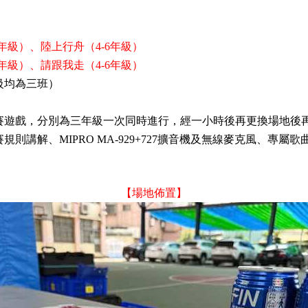
年級）、陸上行舟（
年級）
4-6
年級）、請跟我走（
年級）
4-6
級均為三班）
賽遊戲，分別為三年級一次同時進行，經一小時後再更換場地後
賽規則講解、
擴音機及無線麥克風、專屬歌
MIPRO MA-929+727
【場地佈置】