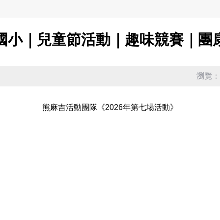
國小｜兒童節活動｜趣味競賽｜團
瀏覽：5
熊麻吉活動團隊《2026年第七場活動》