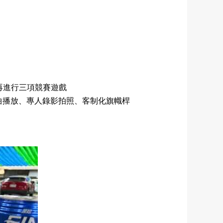
再進行三項競賽遊戲
曲播放、專人錄影拍照、客制化旗幟桿