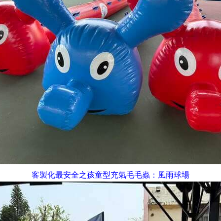
：風雨球場
客製化最安全之孩童型充氣毛毛蟲