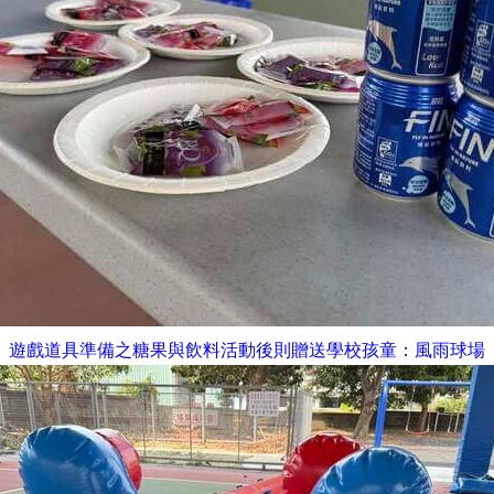
：風雨球場
遊戲道具準備之糖果與飲料活動後則贈送學校
孩童