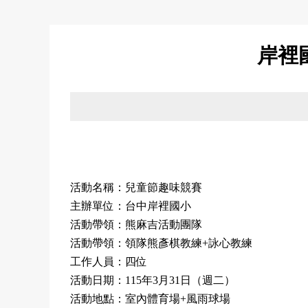
岸裡
活動名稱：兒童節趣味競賽
主辦單位：台中岸裡國小
活動帶領：熊麻吉活動團隊
活動帶領：領隊熊彥棋教練
詠心教練
+
工作人員：四位
活動日期：
年
月
日（週二）
115
3
31
活動地點：室內體育場
風雨球場
+