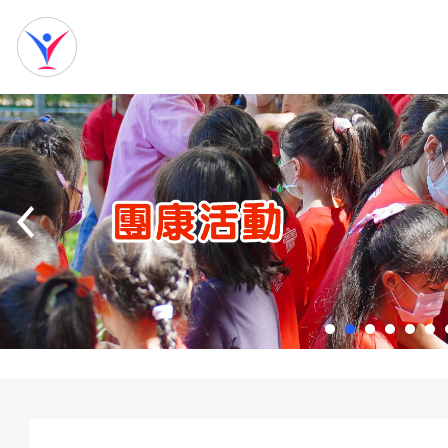
網
站
首
頁