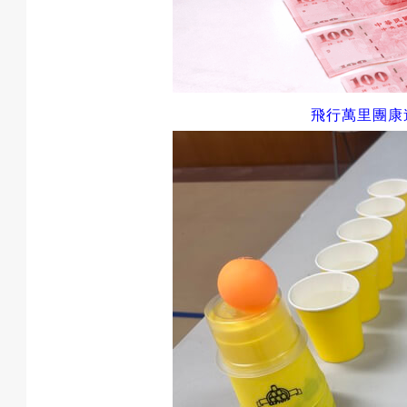
戲
選
飛行萬里
團康
擇
活
動