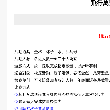
飛行萬
關
於
【
飛行
我
活動道具：
疊杯、杯子、水、
乒乓球
活動人數：各組人數十至二十人為宜
遊戲方式：統一採取完成指定數量，以計時賽制
適合對象：校慶活動、親子活動、春酒遊戲、尾牙遊戲
們
競賽規則：
可依照參加者各組人數
、年齡而調整遊戲難
比賽方式：
◎
其乒乓球無論進入杯內與否均需採個人單次後接力
活
◎
限定每人完成數量後接力
◎可調整杯子置放數量