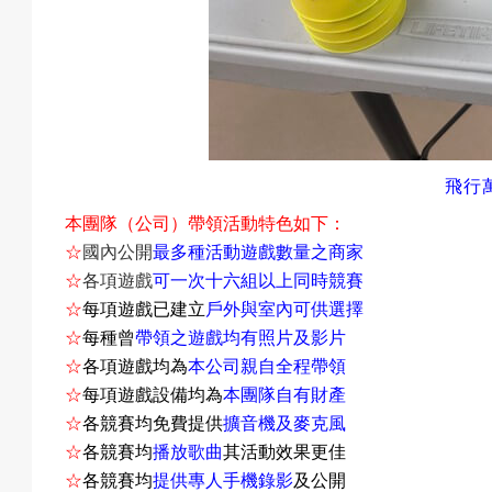
預
約
飛行
本團隊（公司）帶領活動特色如下：
☆
國內公開
最多種活動遊戲數量之商家
☆
各項遊戲
可一次十六組以上同時競賽
活
☆
每項遊戲已建立
戶外與室內可供選擇
☆
每種曾
帶領之遊戲均有照片及影片
☆
各項遊戲均為
本公司親自全程帶領
☆
每項遊戲設備均為
本團隊自有財產
動
☆
各競賽均免費提供
擴音機及麥克風
☆
各競賽均
播放歌曲
其活動效果更佳
☆
各競賽均
提供專人手機錄影
及公開