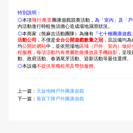
成
特別說明
：
◎
本項
飛行萬里
團康遊戲競賽活動，
為「室內」及「戶
內活動進行時較無須擔心造成場地濕滑狀況。
◎
本商家（熊麻吉活動團隊）為擁有
『
七十種團康遊戲
果
活動公司
，不僅是
全台公開遊戲數量之冠
，且設備均為
均
公開於網站
中
，並依照場地
區域（戶外、室內）做好
程服務
，
每項活動均有專屬歌曲播放及手機錄影
，呈現
動、政府活動、春酒尾牙活動、迎新活動等最佳選擇。
校
◎
本設備
不提供單獨租用及帶領服務
。
上一篇：
天旋地轉戶外團康遊戲
慶
下一篇：
垂直下降戶外團康遊戲
活