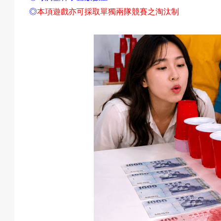
◎
本項遊戲亦可採取單獨兩隊競賽之淘汰制
動
項
目
遊