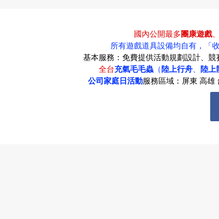
國內公開最多
團康遊戲
動
所有遊戲道具設備均自有，
「
基本服務：免費提供活動規劃設計、競
全台
充氣毛毛蟲
（
陸上行舟
、
陸上
公司家庭日活動
服務區域：屏東 高雄 台
最
新
消