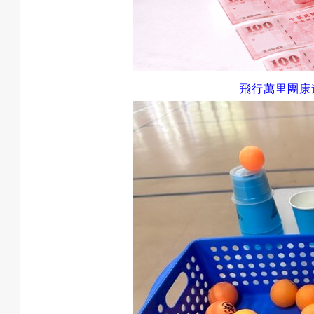
戲
選
飛行萬里
團康
擇
活
動