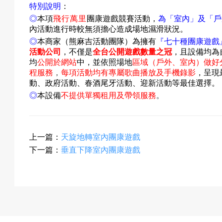
特別說明
：
◎
本項
飛行萬里
團康遊戲競賽活動，
為「室內」及「戶
內活動進行時較無須擔心造成場地濕滑狀況。
動
◎
本商家（熊麻吉活動團隊）為擁有
『
七十種團康遊戲
活動公司
，不僅是
全台公開遊戲數量之冠
，且設備均為
均
公開於網站
中
，並依照場地
區域（戶外、室內）做好
程服務
，
每項活動均有專屬歌曲播放及手機錄影
，呈現
動、政府活動、春酒尾牙活動、迎新活動等最佳選擇。
最
◎
本設備
不提供單獨租用及帶領服務
。
新
上一篇：
天旋地轉室內團康遊戲
下一篇：
垂直下降室內團康遊戲
消