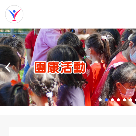
網
站
首
頁