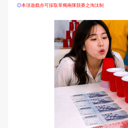
◎
本項遊戲亦可採取單獨兩隊競賽之淘汰制
動
項
目
遊