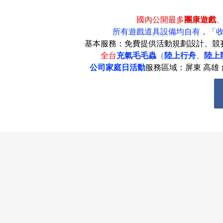
息
國內公開最多
團康遊戲
所有遊戲道具設備均自有，
「
基本服務：免費提供活動規劃設計、競
全台
充氣毛毛蟲
（
陸上行舟
、
陸上
匯
公司家庭日活動
服務區域：屏東 高雄 台
款
退
費