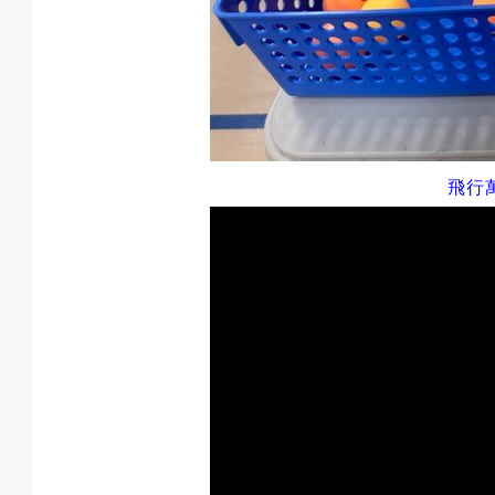
預
約
飛行
活
動