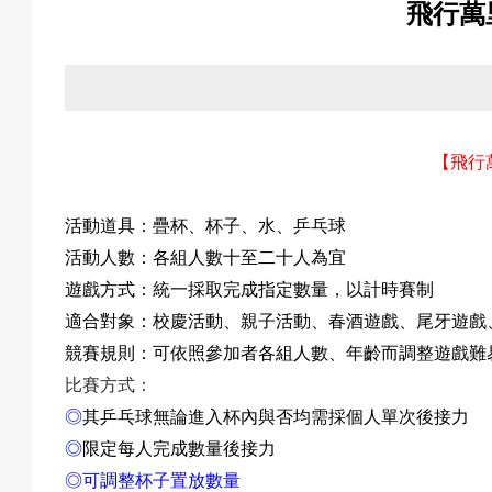
飛行萬
關
於
【
飛行
活動道具：
疊杯、杯子、水、
乒乓球
我
活動人數：各組人數十至二十人為宜
遊戲方式：統一採取完成指定數量，以計時賽制
適合對象：校慶活動、親子活動、春酒遊戲、尾牙遊戲
們
競賽規則：
可依照參加者各組人數
、年齡而調整遊戲難
比賽方式：
◎
其乒乓球無論進入杯內與否均需採個人單次後接力
◎
限定每人完成數量後接力
活
◎可調整杯子置放數量