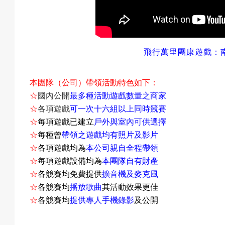
成
飛行萬里
團康遊戲：
果
本團隊（公司）帶領活動特色如下：
☆
國內公開
最多種活動遊戲數量之商家
☆
各項遊戲
可一次十六組以上同時競賽
校
☆
每項遊戲已建立
戶外與室內可供選擇
☆
每種曾
帶領之遊戲均有照片及影片
☆
各項遊戲均為
本公司親自全程帶領
☆
每項遊戲設備均為
本團隊自有財產
慶
☆
各競賽均免費提供
擴音機及麥克風
☆
各競賽均
播放歌曲
其活動效果更佳
☆
各競賽均
提供專人手機錄影
及公開
活