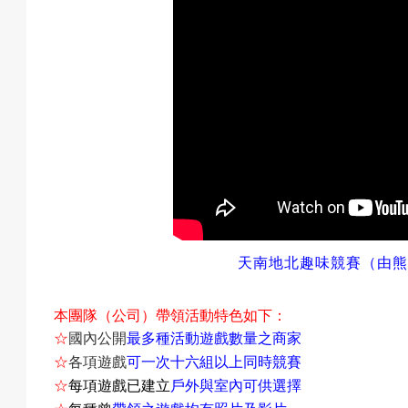
戲
選
擇
天南地北趣味競賽（由熊
活
本團隊（公司）帶領活動特色如下：
☆
國內公開
最多種活動遊戲數量之商家
☆
各項遊戲
可一次十六組以上同時競賽
動
☆
每項遊戲已建立
戶外與室內可供選擇