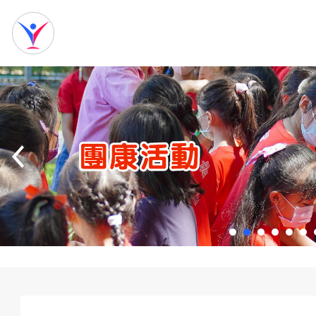
網
站
首
頁