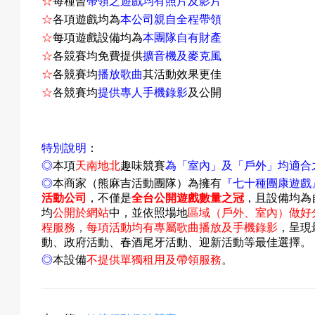
☆
每種曾
帶領之遊戲均有照片及影片
☆
各項遊戲均為
本公司親自全程帶領
☆
每項遊戲設備均為
本團隊自有財產
預
☆
各競賽均免費提供
擴音機及麥克風
☆
各競賽均
播放歌曲
其活動效果更佳
☆
各競賽均
提供專人手機錄影
及公開
約
特別說明
：
◎
本項
天南地北
趣味競賽
為「室內」及「戶外」均適合
◎
本商家（熊麻吉活動團隊）為擁有
『
七十種團康遊戲
活
活動公司
，不僅是
全台公開遊戲數量之冠
，且設備均為
均
公開於網站
中
，並依照場地
區域（戶外、室內）做好
程服務
，
每項活動均有專屬歌曲播放及手機錄影
，呈現
動、政府活動、春酒尾牙活動、迎新活動等最佳選擇。
動
◎
本設備
不提供單獨租用及帶領服務
。