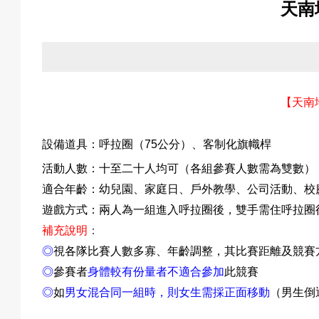
天南
關
於
【
天南
設備道具：
呼拉圈
（
75
公分）
、
客制化旗幟桿
我
活動人數：十至二十人均可（各組參賽人數需為雙數）
適合年齡：幼兒園
、家庭日
、戶外教學
、
公司活動
、校
遊戲
方式：兩人為一組進入呼拉圈後，雙手需住呼拉圈
們
補充說明
：
◎
視各隊比賽人數多寡
、年齡
調整，其比賽距離及競賽
◎
參賽者
身體較有份量者不適合參加
此競賽
活
◎
如
男女混合同一組時，則女生需採正面移動
（男生倒