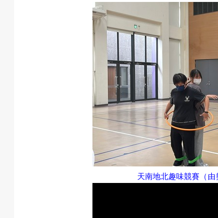
動
項
目
天南地北趣味競賽
（由
遊