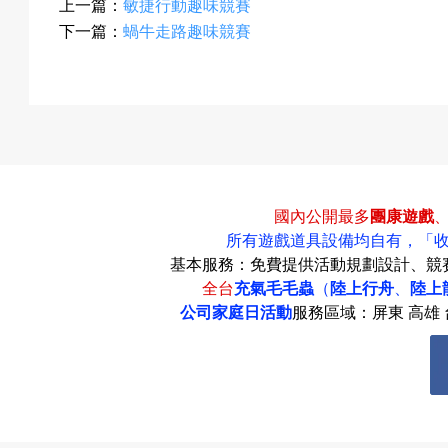
上一篇：
​敏捷行動趣味競賽
成
下一篇：
蝸牛走路趣味競賽
果
國內公開最多
團康遊戲
校
所有遊戲道具設備均自有，
「
基本服務：免費提供活動規劃設計、競
全台
充氣毛毛蟲
（
陸上行舟
、
陸上
公司家庭日活動
服務區域：屏東 高雄 台
慶
活