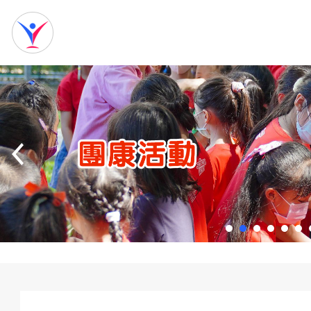
網
站
首
頁