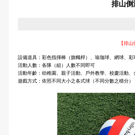
排山倒
關
於
【
排山
設備道具：
彩色指揮棒（旗幟桿）、瑜珈球、網球、彩
我
活動人數：各隊（組）人數不同即可
活動年齡：幼稚園、親子活動、戶外教學、校慶活動、
遊戲方式：依照不同大小之各式球（不同分數之積分）
們
活