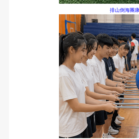
戲
排山倒海團
選
擇
活
動