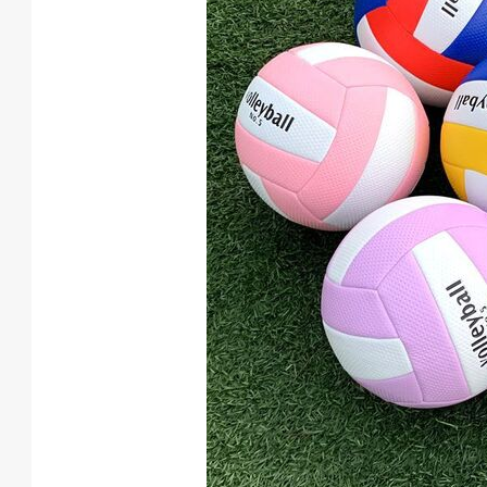
動
項
目
遊