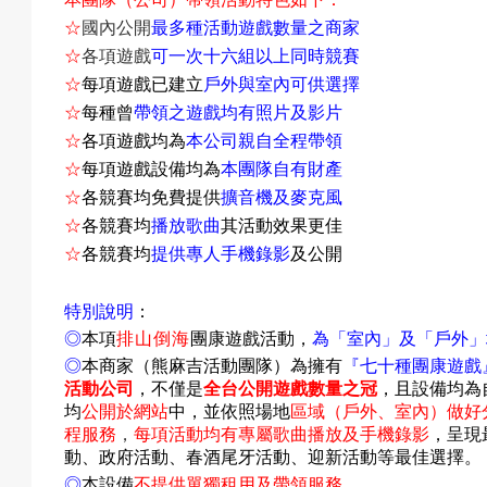
成
☆
國內公開
最多種活動遊戲數量之商家
☆
各項遊戲
可一次十六組以上同時競賽
☆
每項遊戲已建立
戶外與室內可供選擇
☆
每種曾
帶領之遊戲均有照片及影片
果
☆
各項遊戲均為
本公司親自全程帶領
☆
每項遊戲設備均為
本團隊自有財產
☆
各競賽均免費提供
擴音機及麥克風
☆
各競賽均
播放歌曲
其活動效果更佳
校
☆
各競賽均
提供專人手機錄影
及公開
特別說明
：
◎
本項
排山倒海
團康遊戲活動，
為「室內」及「戶外」
慶
◎
本商家（熊麻吉活動團隊）為擁有
『
七十種團康遊戲
活動公司
，不僅是
全台公開遊戲數量之冠
，且設備均為
均
公開於網站
中
，並依照場地
區域（戶外、室內）做好
程服務
，
每項活動均有專屬歌曲播放及手機錄影
，呈現
動、政府活動、春酒尾牙活動、迎新活動等最佳選擇。
活
◎
本設備
不提供單獨租用及帶領服務
。