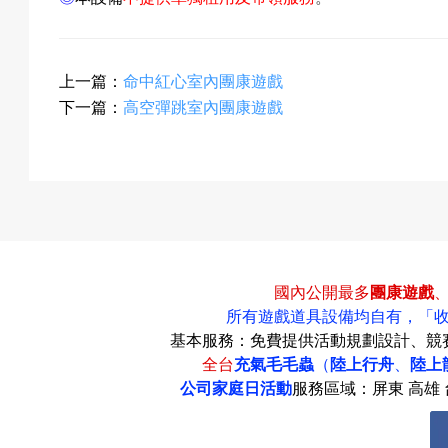
動
上一篇：
命中紅心室內團康遊戲
下一篇：
高空彈跳室內團康遊戲
最
新
國內公開最多
團康遊戲
所有遊戲道具設備均自有，
「
基本服務：免費提供活動規劃設計、競
全台
充氣毛毛蟲
（
陸上行舟
、
陸上
消
公司家庭日活動
服務區域：屏東 高雄 台