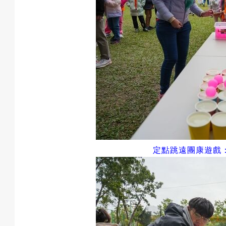
預
約
活
定點跳遠團康遊戲
動