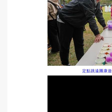
成
果
校
定點跳遠團康遊
慶
活