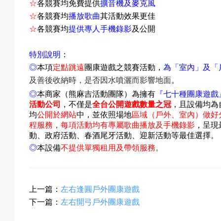
☆
各競賽均免費提供
擴音機及麥克風
息
☆
各競賽均
播放歌曲
其活動效果更佳
☆
各競賽均
提供專人手機錄影
及公開
特別說明
：
匯
◎
本項
定點跳遠
團康遊戲之競賽活動，
為「室內」及「
及善後收納時，是否因水噴灑而影響地面
。
◎
本商家（熊麻吉活動團隊）為擁有
『
七十種團康遊戲
活動公司
，不僅是
全台公開遊戲數量之冠
，且設備均為
款
均
公開於網站
中
，並依照場地
區域（戶外、室內）做好
程服務
，
每項活動均有專屬歌曲播放及手機錄影
，呈現
動、政府活動、春酒尾牙活動、迎新活動等最佳選擇。
◎
本設備
不提供單獨租用及帶領服務
。
退
上一篇：
左右逢圓戶外團康遊戲
下一篇：
左右開弓戶外團康遊戲
費