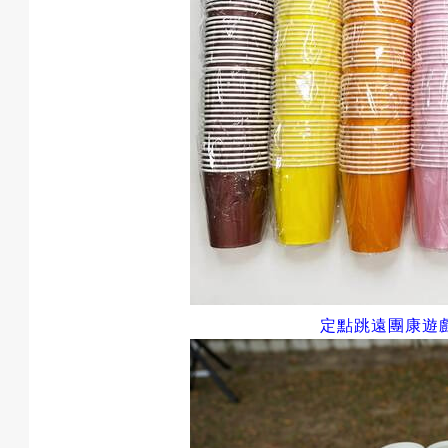
動
項
目
定點跳遠團康遊
遊