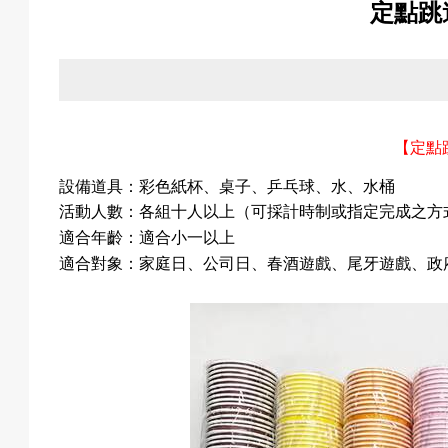
定點跳
關
於
【定點
設備道具：彩色紙杯
、桌子
、乒乓球
、水
、水桶
我
活動人數：各組十人以上（可採計時制或指定完成之方
適合年齡：適合小一以上
適合對象：家庭日、公司日、春酒遊戲、尾牙遊戲、政
們
活