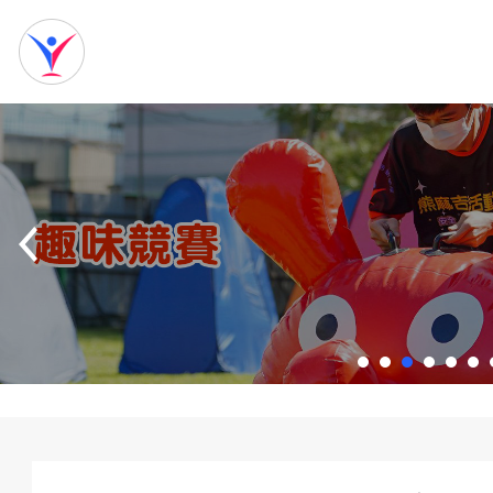
網
站
首
頁