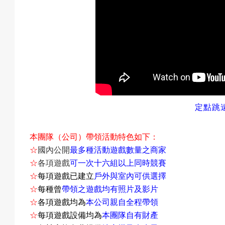
動
最
定點跳
本團隊（公司）帶領活動特色如下：
新
☆
國內公開
最多種活動遊戲數量之商家
☆
各項遊戲
可一次十六組以上同時競賽
☆
每項遊戲已建立
戶外與室內可供選擇
消
☆
每種曾
帶領之遊戲均有照片及影片
☆
各項遊戲均為
本公司親自全程帶領
☆
每項遊戲設備均為
本團隊自有財產