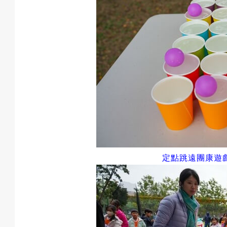
戲
選
擇
定點跳遠團康遊
活
動