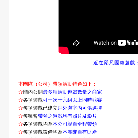
息
匯
近在咫尺團康遊戲
款
本團隊（公司）帶領活動特色如下：
☆
國內公開
最多種活動遊戲數量之商家
☆
各項遊戲
可一次十六組以上同時競賽
退
☆
每項遊戲已建立
戶外與室內可供選擇
☆
每種曾
帶領之遊戲均有照片及影片
☆
各項遊戲均為
本公司親自全程帶領
費
☆
每項遊戲設備均為
本團隊自有財產