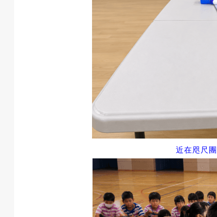
動
項
目
近在咫尺團
遊