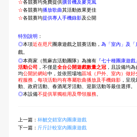
☆
各競賽均免費提供
擴音機及麥克風
☆
各競賽均
播放歌曲
其活動效果更佳
☆
各競賽均
提供專人手機錄影
及公開
特別說明
：
◎
本項
近在咫尺
團康遊戲之競賽活動，
為「室內」及「
戲。
◎
本商家（熊麻吉活動團隊）為擁有
『
七十種團康遊戲
活動公司
，不僅是
全台公開遊戲數量之冠
，且設備均為
均
公開於網站
中
，並依照場地
區域（戶外、室內）做好
程服務
，
每項活動均有專屬歌曲播放及手機錄影
，呈現
動、政府活動、春酒尾牙活動、迎新活動等最佳選擇。
◎
本設備
不提供單獨租用及帶領服務
。
上一篇：
杯觥交錯室內團康遊戲
下一篇：
斤斤計較室內團康遊戲