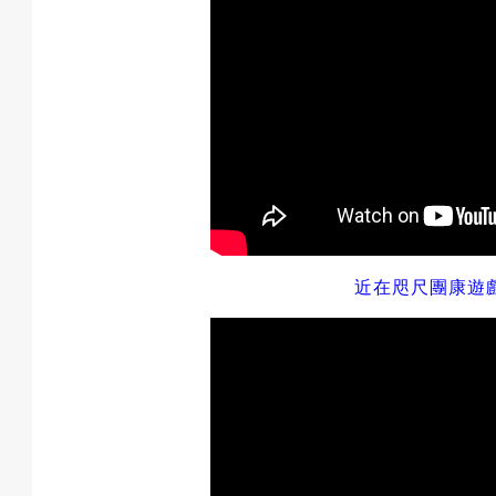
動
最
近在咫尺團康遊
新
消