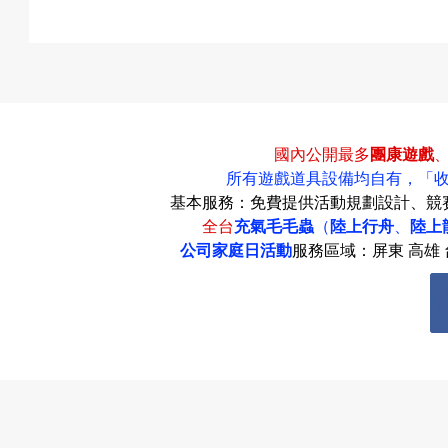
國內公開最多
團康遊戲
所有遊戲道具設備均自有，
「
基本服務：免費提供活動規劃設計、競
全台
充氣毛毛蟲
（
陸上行舟
、
陸上
公司家庭日活動
服務區域：屏東 高雄 台