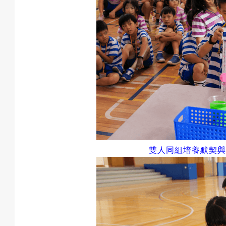
戲
選
擇
雙人同組培養默契與
活
動