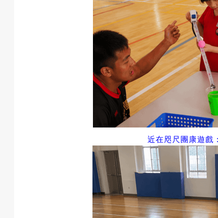
預
約
活
近在咫尺團康遊戲
動