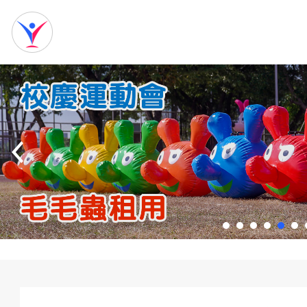
網
站
首
頁