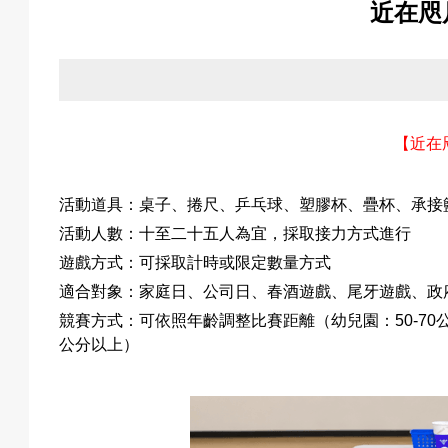
近在咫
關
於
【近在
活動道具：桌子
、
捲尺
、乒乓球、塑膠杯
、疊杯
、承接
我
活動人數：十至二十五人為宜，採取接力方式進行
遊戲方式：可採取計時或限定數量方式
適合對象：家庭日、公司日、春酒遊戲、尾牙遊戲、政
們
競賽方式：可依照年齡調整比賽距離（幼兒園：
50-70
公分以上）
活