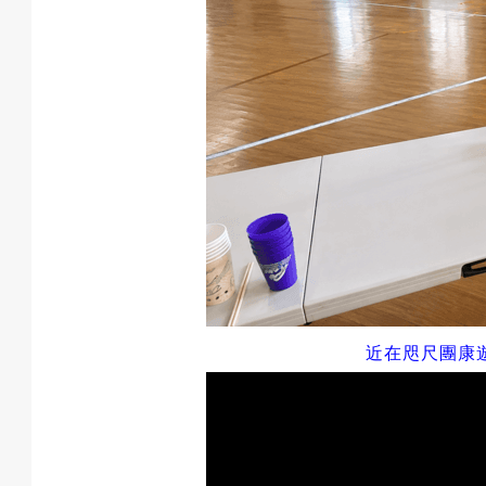
成
果
校
慶
近在咫尺團康
活