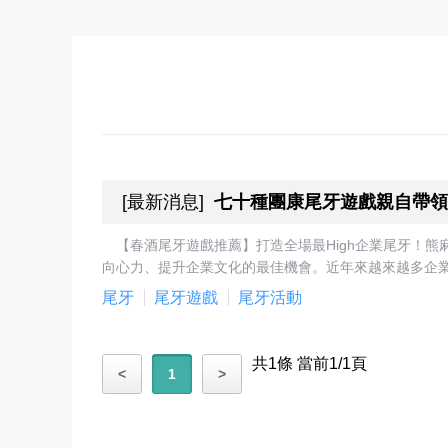
[
最新消息
]
七十種團康尾牙遊戲親自帶領
【春酒尾牙遊戲推薦】打造全場最High企業尾牙！
向心力、提升企業文化的最佳機會。近年來越來越多企業
尾牙
尾牙遊戲
尾牙活動
共1條 當前1/1頁
<
1
>